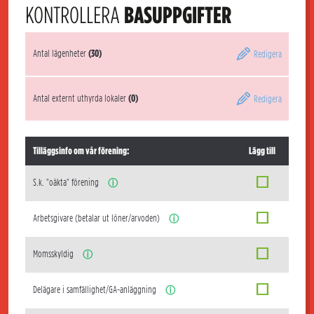
KONTROLLERA
BASUPPGIFTER
Antal lägenheter
(30)
Redigera
Antal externt uthyrda lokaler
(0)
Redigera
Tilläggsinfo om vår förening:
Lägg till
S.k. "oäkta" förening
ⓘ
Arbetsgivare (betalar ut löner/arvoden)
ⓘ
Momsskyldig
ⓘ
Delägare i samfällighet/GA-anläggning
ⓘ