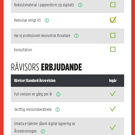
Bokslutsmaterial i pappersform (ej digitalt)
ⓘ
Redovisar enligt K3
ⓘ
Har ej professionell ekonomisk förvaltare
ⓘ
Konsultation
RÄVISORS
ERBJUDANDE
Rävisor Standard Årsrevision
Ingår
Full revision en gång per år
ⓘ
Skriftlig revisionsberättelse
ⓘ
Smarta e-tjänster såsom digital signering av
Årsredoviningen
ⓘ