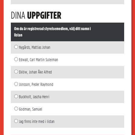
DINA
UPPGIFTER
Om du är registrerad styrelsemedlem, välj ditt namn i
listan
Nygårds, Mattias Johan
Edwall, Carl Martin Suleiman
Eklöw, Johan Åke Alfred
Jonsson, Peder Raymond
Buckholt, Jascha Henri
Godman, Samuel
Jag finns inte med i listan