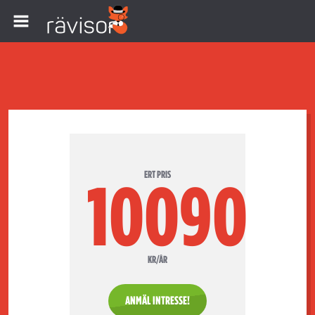
ERT PRIS
10090
KR/ÅR
ANMÄL INTRESSE!