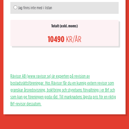
Jag finns inte med i listan
Totalt (exkl. moms)
10490
KR/ÅR
Rävisor AB (www.ravisor.se) är experten på revision av
bostadsrättsföreningar. Hos Rävisor får du en kunnig extern revisor som
granskar årsredovisning, bokföring och styrelsens förvaltning i er Brf och
som kan ge föreningen goda råd. Till marknadens lägsta pris för en riktig
Brf-revisor dessutom.