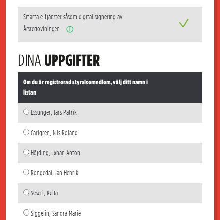
Smarta e-tjänster såsom digital signering av
Årsredoviningen
ⓘ
DINA
UPPGIFTER
Om du är registrerad styrelsemedlem, välj ditt namn i
listan
Essunger, Lars Patrik
Carlgren, Nils Roland
Höjding, Johan Anton
Rongedal, Jan Henrik
Seseri, Reita
Siggelin, Sandra Marie