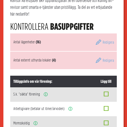
Rävisor AB erbjuder BRF Upplandsgatan 36 en oberoende och kunnig Brf-
revisor samt smarta e-tjänster utan pristillägg. Ta del av ert erbjudande
här nedanför!
KONTROLLERA
BASUPPGIFTER
Antal lägenheter
(16)
Redigera
Antal externt uthyrda lokaler
(4)
Redigera
Tilläggsinfo om vår förening:
Lägg till
S.k. "oäkta" förening
ⓘ
Arbetsgivare (betalar ut löner/arvoden)
ⓘ
Momsskyldig
ⓘ