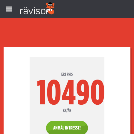
ERT PRIS
10490
KR/ÅR
ANMÄL INTRESSE!