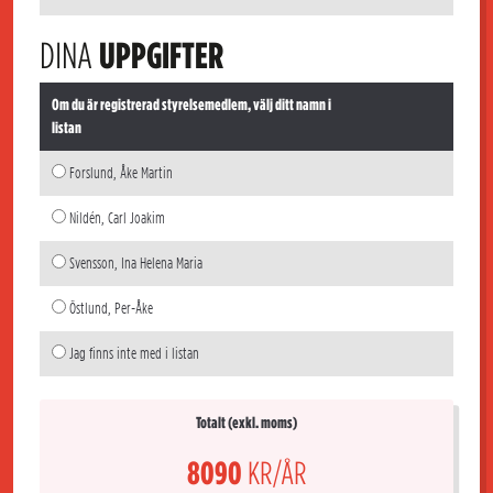
DINA
UPPGIFTER
Om du är registrerad styrelsemedlem, välj ditt namn i
listan
Forslund, Åke Martin
Nildén, Carl Joakim
Svensson, Ina Helena Maria
Östlund, Per-Åke
Jag finns inte med i listan
Totalt (exkl. moms)
8090
KR/ÅR