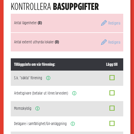
KONTROLLERA
BASUPPGIFTER
Antal lägenheter
(8)
Redigera
Antal externt uthyrda lokaler
(0)
Redigera
Tilläggsinfo om vår förening:
Lägg till
S.k. "oäkta" förening
ⓘ
Arbetsgivare (betalar ut löner/arvoden)
ⓘ
Momsskyldig
ⓘ
Delägare i samfällighet/GA-anläggning
ⓘ