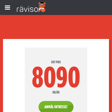
ERT PRIS
8090
KR/ÅR
ANMÄL INTRESSE!