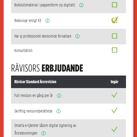
Bokslutsmaterial i pappersform (ej digitalt)
ⓘ
Redovisar enligt K3
ⓘ
Har ej professionell ekonomisk förvaltare
ⓘ
Konsultation
RÄVISORS
ERBJUDANDE
Rävisor Standard Årsrevision
Ingår
Full revision en gång per år
ⓘ
Skriftlig revisionsberättelse
ⓘ
Smarta e-tjänster såsom digital signering av
Årsredoviningen
ⓘ