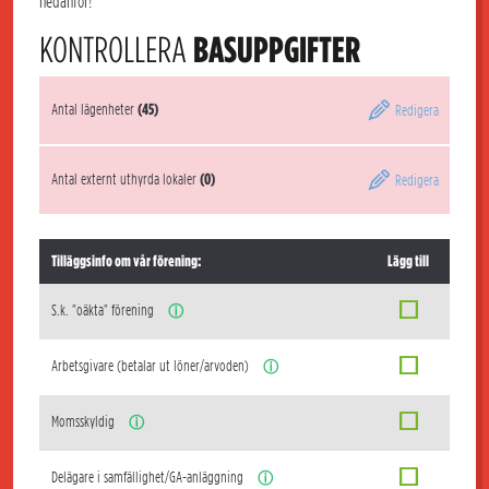
nedanför!
KONTROLLERA
BASUPPGIFTER
Antal lägenheter
(45)
Redigera
Antal externt uthyrda lokaler
(0)
Redigera
Tilläggsinfo om vår förening:
Lägg till
S.k. "oäkta" förening
ⓘ
Arbetsgivare (betalar ut löner/arvoden)
ⓘ
Momsskyldig
ⓘ
Delägare i samfällighet/GA-anläggning
ⓘ