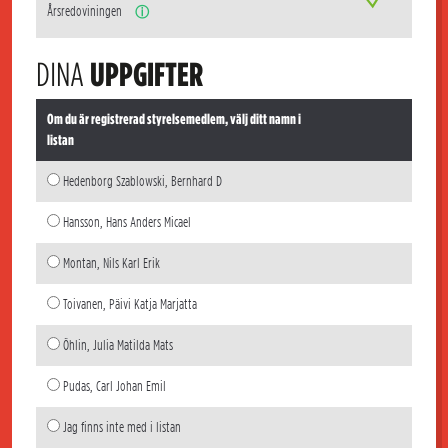
Årsredoviningen
ⓘ
DINA
UPPGIFTER
Om du är registrerad styrelsemedlem, välj ditt namn i
listan
Hedenborg Szablowski, Bernhard D
Hansson, Hans Anders Micael
Montan, Nils Karl Erik
Toivanen, Päivi Katja Marjatta
Öhlin, Julia Matilda Mats
Pudas, Carl Johan Emil
Jag finns inte med i listan