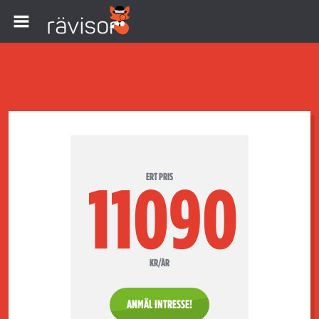
ERT PRIS
11090
KR/ÅR
ANMÄL INTRESSE!