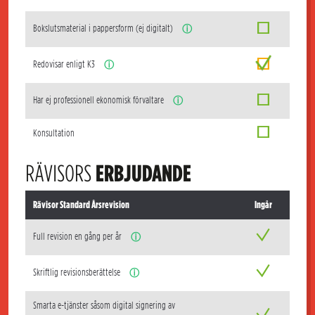
Bokslutsmaterial i pappersform (ej digitalt)
ⓘ
Redovisar enligt K3
ⓘ
Har ej professionell ekonomisk förvaltare
ⓘ
Konsultation
RÄVISORS
ERBJUDANDE
Rävisor Standard Årsrevision
Ingår
Full revision en gång per år
ⓘ
Skriftlig revisionsberättelse
ⓘ
Smarta e-tjänster såsom digital signering av