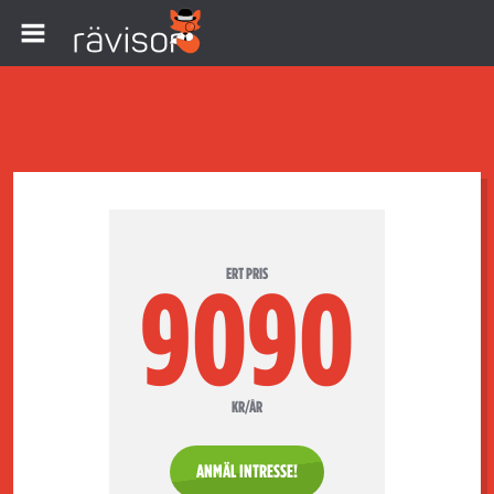
ERT PRIS
9090
KR/ÅR
ANMÄL INTRESSE!