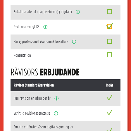
Bokslutsmaterial i pappersform (ej digitalt)
ⓘ
Redovisar enligt K3
ⓘ
Har ej professionell ekonomisk förvaltare
ⓘ
Konsultation
RÄVISORS
ERBJUDANDE
Rävisor Standard Årsrevision
Ingår
Full revision en gång per år
ⓘ
Skriftlig revisionsberättelse
ⓘ
Smarta e-tjänster såsom digital signering av