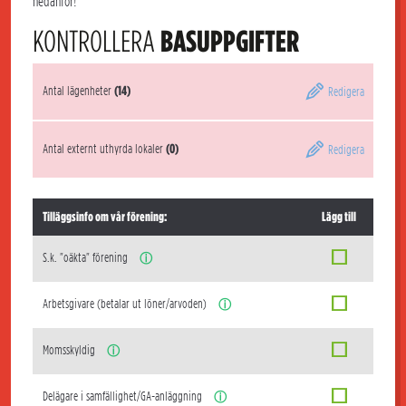
nedanför!
KONTROLLERA
BASUPPGIFTER
Antal lägenheter
(14)
Redigera
Antal externt uthyrda lokaler
(0)
Redigera
Tilläggsinfo om vår förening:
Lägg till
S.k. "oäkta" förening
ⓘ
Arbetsgivare (betalar ut löner/arvoden)
ⓘ
Momsskyldig
ⓘ
Delägare i samfällighet/GA-anläggning
ⓘ