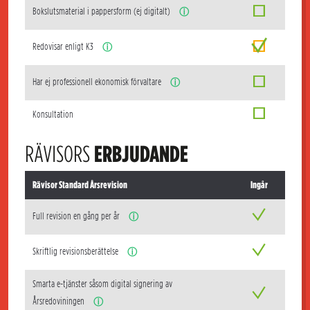
Bokslutsmaterial i pappersform (ej digitalt)
ⓘ
Redovisar enligt K3
ⓘ
Har ej professionell ekonomisk förvaltare
ⓘ
Konsultation
RÄVISORS
ERBJUDANDE
Rävisor Standard Årsrevision
Ingår
Full revision en gång per år
ⓘ
Skriftlig revisionsberättelse
ⓘ
Smarta e-tjänster såsom digital signering av
Årsredoviningen
ⓘ