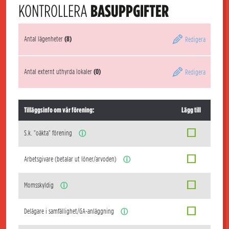
KONTROLLERA
BASUPPGIFTER
Antal lägenheter
(8)
Redigera
Antal externt uthyrda lokaler
(0)
Redigera
Tilläggsinfo om vår förening:
Lägg till
S.k. "oäkta" förening
ⓘ
Arbetsgivare (betalar ut löner/arvoden)
ⓘ
Momsskyldig
ⓘ
Delägare i samfällighet/GA-anläggning
ⓘ