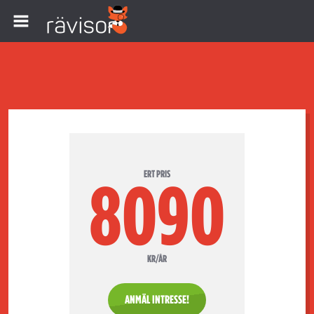
ERT PRIS
8090
KR/ÅR
ANMÄL INTRESSE!