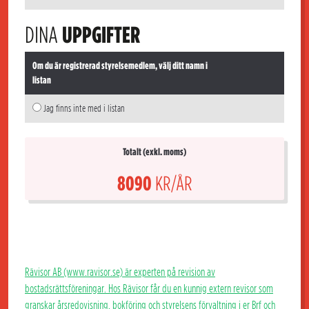
DINA
UPPGIFTER
Om du är registrerad styrelsemedlem, välj ditt namn i
listan
Jag finns inte med i listan
Totalt (exkl. moms)
8090
KR/ÅR
Rävisor AB (www.ravisor.se) är experten på revision av
bostadsrättsföreningar. Hos Rävisor får du en kunnig extern revisor som
granskar årsredovisning, bokföring och styrelsens förvaltning i er Brf och