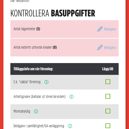
här nedanför!
KONTROLLERA
BASUPPGIFTER
Antal lägenheter
(5)
Redigera
Antal externt uthyrda lokaler
(0)
Redigera
Tilläggsinfo om vår förening:
Lägg till
S.k. "oäkta" förening
ⓘ
Arbetsgivare (betalar ut löner/arvoden)
ⓘ
Momsskyldig
ⓘ
Delägare i samfällighet/GA-anläggning
ⓘ