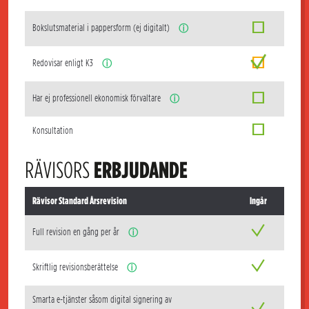
Bokslutsmaterial i pappersform (ej digitalt)
ⓘ
Redovisar enligt K3
ⓘ
Har ej professionell ekonomisk förvaltare
ⓘ
Konsultation
RÄVISORS
ERBJUDANDE
Rävisor Standard Årsrevision
Ingår
Full revision en gång per år
ⓘ
Skriftlig revisionsberättelse
ⓘ
Smarta e-tjänster såsom digital signering av