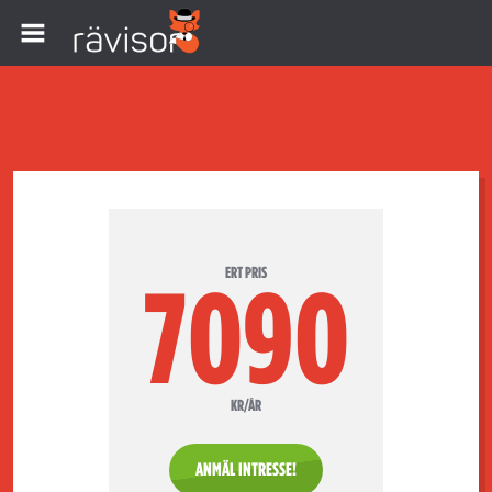
ERT PRIS
7090
KR/ÅR
ANMÄL INTRESSE!