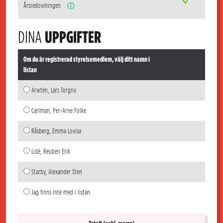
Årsredoviningen
ⓘ
DINA
UPPGIFTER
Om du är registrerad styrelsemedlem, välj ditt namn i
listan
Arwtén, Lars Torgny
Carlman, Per-Arne Folke
Råsberg, Emma Lovisa
Lidé, Reuben Erik
Starby, Alexander Sten
Jag finns inte med i listan