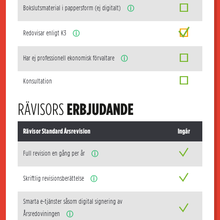
Bokslutsmaterial i pappersform (ej digitalt)
ⓘ
Redovisar enligt K3
ⓘ
Har ej professionell ekonomisk förvaltare
ⓘ
Konsultation
RÄVISORS
ERBJUDANDE
Rävisor Standard Årsrevision
Ingår
Full revision en gång per år
ⓘ
Skriftlig revisionsberättelse
ⓘ
Smarta e-tjänster såsom digital signering av
Årsredoviningen
ⓘ