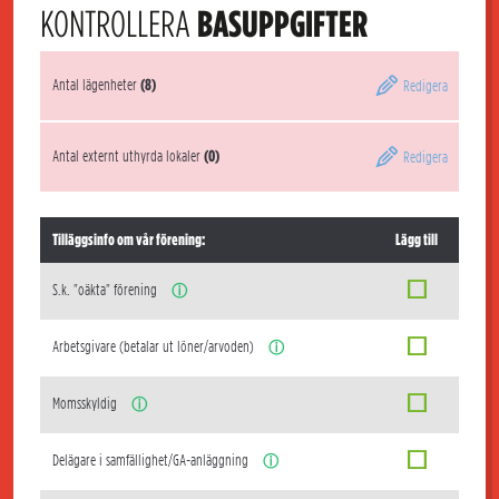
KONTROLLERA
BASUPPGIFTER
Antal lägenheter
(8)
Redigera
Antal externt uthyrda lokaler
(0)
Redigera
Tilläggsinfo om vår förening:
Lägg till
S.k. "oäkta" förening
ⓘ
Arbetsgivare (betalar ut löner/arvoden)
ⓘ
Momsskyldig
ⓘ
Delägare i samfällighet/GA-anläggning
ⓘ