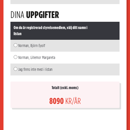
DINA
UPPGIFTER
Om du är registrerad styrelsemedlem, välj ditt namn i
listan
Norman, Björn Eyolf
Norman, Lillemor Margareta
Jag finns inte med i listan
Totalt (exkl. moms)
8090
KR/ÅR