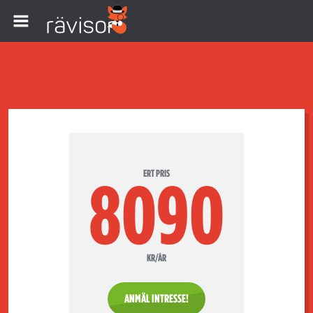
ERT PRIS
8090
KR/ÅR
ANMÄL INTRESSE!