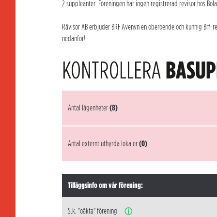
2 suppleanter. Föreningen har ingen registrerad revisor hos Bol
Rävisor AB erbjuder BRF Avenyn en oberoende och kunnig Brf-revi
nedanför!
KONTROLLERA
BASUP
Antal lägenheter
(8)
Antal externt uthyrda lokaler
(0)
Tilläggsinfo om vår förening:
S.k. "oäkta" förening
ⓘ