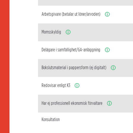
Arbetsgivare (betalar ut löner/arvoden)
ⓘ
Momsskyldig
ⓘ
Delägare i samfällighet/GA-anläggning
ⓘ
Bokslutsmaterial i pappersform (ej digitalt)
ⓘ
Redovisar enligt K3
ⓘ
Har ej professionell ekonomisk förvaltare
ⓘ
Konsultation