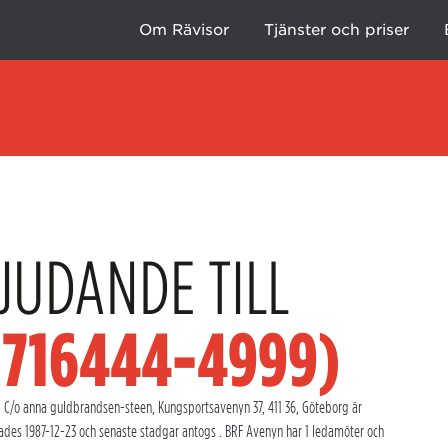
Om Rävisor
Tjänster och priser
JUDANDE TILL
(716444-4999)
 C/o anna guldbrandsen-steen, Kungsportsavenyn 37, 411 36, Göteborg är
ades 1987-12-23 och senaste stadgar antogs . BRF Avenyn har 1 ledamöter och