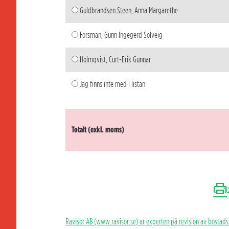
Guldbrandsen Steen, Anna Margarethe
Forsman, Gunn Ingegerd Solveig
Holmqvist, Curt-Erik Gunnar
Jag finns inte med i listan
Totalt (exkl. moms)
Rävisor AB (www.ravisor.se) är experten på revision av bostads