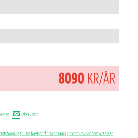
8090
KR/ÅR
Skriv ut
Skicka E-post
rättsföreningar. Hos Rävisor får du en kunnig extern revisor som granskar