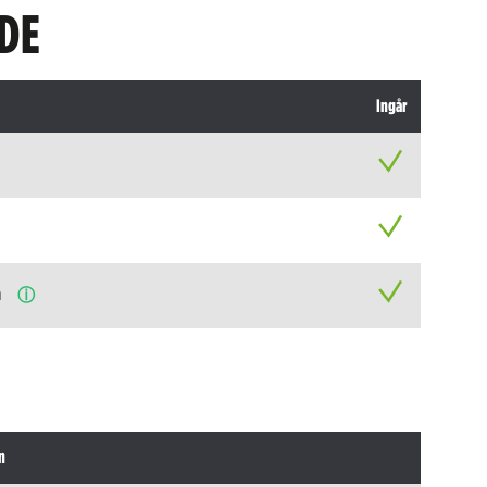
DE
Ingår
n
ⓘ
n