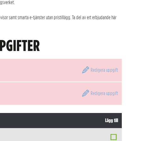
agsverket.
sor samt smarta e-tjänster utan pristillägg. Ta del av ert erbjudande här
PGIFTER
Redigera
uppgift
Redigera
uppgift
Lägg till