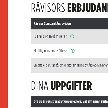
RÄVISORS
ERBJUDAN
Rävisor Standard Årsrevision
Full revision en gång per år
ⓘ
Skriftlig revisionsberättelse
ⓘ
Smarta e-tjänster såsom digital signering av Årsredovininge
DINA
UPPGIFTER
Om du är registrerad styrelsemedlem, välj ditt namn i lista