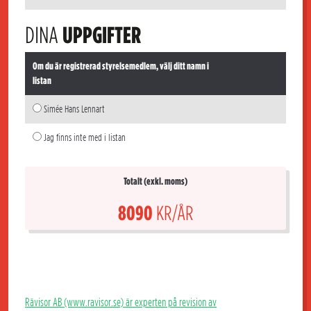
DINA
UPPGIFTER
Om du är registrerad styrelsemedlem, välj ditt namn i
listan
Simée Hans Lennart
Jag finns inte med i listan
Totalt (exkl. moms)
8090
KR/ÅR
Rävisor AB (www.ravisor.se) är experten på revision av