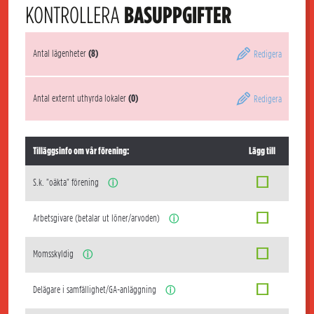
KONTROLLERA
BASUPPGIFTER
Antal lägenheter
(8)
Redigera
Antal externt uthyrda lokaler
(0)
Redigera
Tilläggsinfo om vår förening:
Lägg till
S.k. "oäkta" förening
ⓘ
Arbetsgivare (betalar ut löner/arvoden)
ⓘ
Momsskyldig
ⓘ
Delägare i samfällighet/GA-anläggning
ⓘ