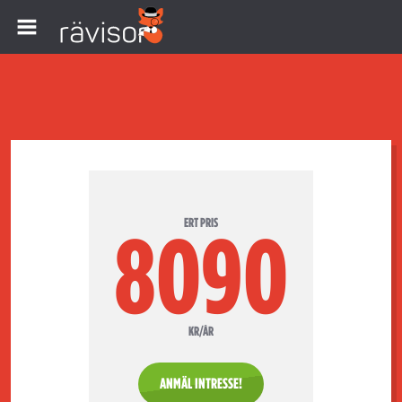
ERT PRIS
8090
KR/ÅR
ANMÄL INTRESSE!