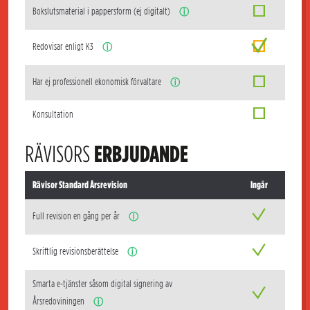
Bokslutsmaterial i pappersform (ej digitalt)
ⓘ
Redovisar enligt K3
ⓘ
Har ej professionell ekonomisk förvaltare
ⓘ
Konsultation
RÄVISORS
ERBJUDANDE
Rävisor Standard Årsrevision
Ingår
Full revision en gång per år
ⓘ
Skriftlig revisionsberättelse
ⓘ
Smarta e-tjänster såsom digital signering av
Årsredoviningen
ⓘ