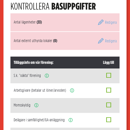
KONTROLLERA
BASUPPGIFTER
Antal lägenheter
(33)
Redigera
Antal externt uthyrda lokaler
(0)
Redigera
Tilläggsinfo om vår förening:
Lägg till
S.k. "oäkta" förening
ⓘ
Arbetsgivare (betalar ut löner/arvoden)
ⓘ
Momsskyldig
ⓘ
Delägare i samfällighet/GA-anläggning
ⓘ