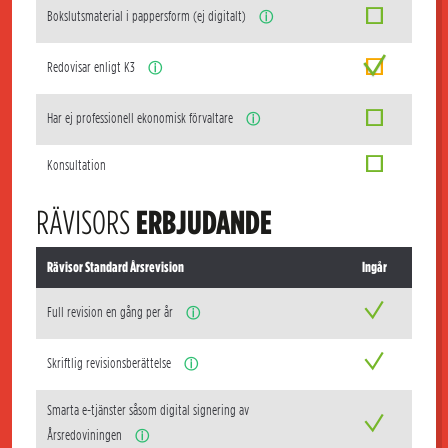
Bokslutsmaterial i pappersform (ej digitalt)
ⓘ
Redovisar enligt K3
ⓘ
Har ej professionell ekonomisk förvaltare
ⓘ
Konsultation
RÄVISORS
ERBJUDANDE
Rävisor Standard Årsrevision
Ingår
Full revision en gång per år
ⓘ
Skriftlig revisionsberättelse
ⓘ
Smarta e-tjänster såsom digital signering av
Årsredoviningen
ⓘ