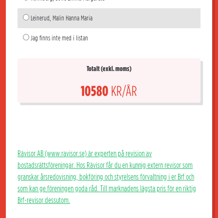
Leinerud, Malin Hanna Maria
Jag finns inte med i listan
Totalt (exkl. moms)
10580
KR/ÅR
Rävisor AB (www.ravisor.se) är experten på revision av
bostadsrättsföreningar. Hos Rävisor får du en kunnig extern revisor som
granskar årsredovisning, bokföring och styrelsens förvaltning i er Brf och
som kan ge föreningen goda råd. Till marknadens lägsta pris för en riktig
Brf-revisor dessutom.