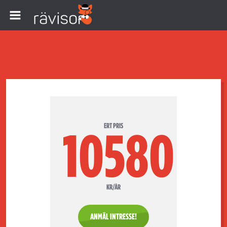
ERT PRIS
10580
KR/ÅR
ANMÄL INTRESSE!