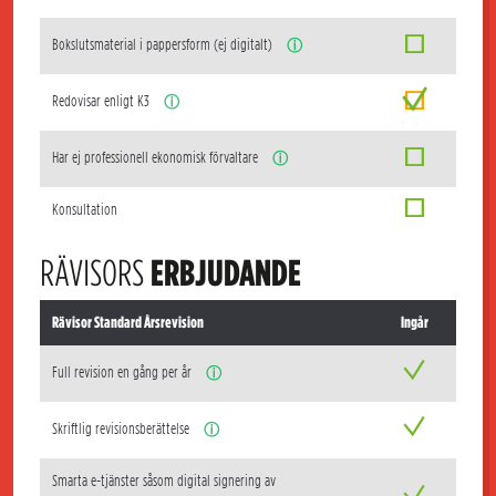
Bokslutsmaterial i pappersform (ej digitalt)
ⓘ
Redovisar enligt K3
ⓘ
Har ej professionell ekonomisk förvaltare
ⓘ
Konsultation
RÄVISORS
ERBJUDANDE
Rävisor Standard Årsrevision
Ingår
Full revision en gång per år
ⓘ
Skriftlig revisionsberättelse
ⓘ
Smarta e-tjänster såsom digital signering av