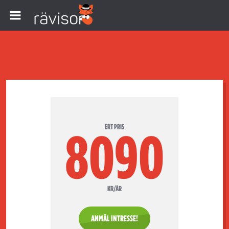
ERT PRIS
8090
KR/ÅR
ANMÄL INTRESSE!