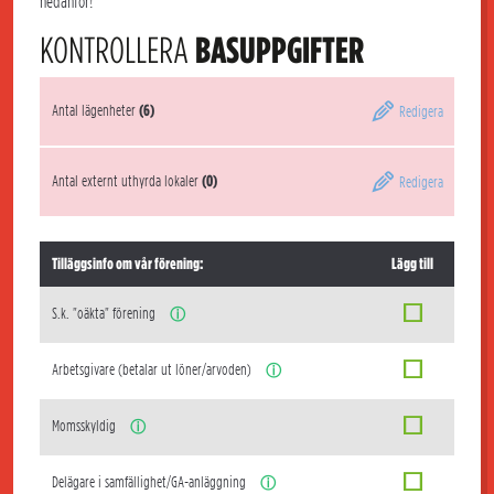
nedanför!
KONTROLLERA
BASUPPGIFTER
Antal lägenheter
(6)
Redigera
Antal externt uthyrda lokaler
(0)
Redigera
Tilläggsinfo om vår förening:
Lägg till
S.k. "oäkta" förening
ⓘ
Arbetsgivare (betalar ut löner/arvoden)
ⓘ
Momsskyldig
ⓘ
Delägare i samfällighet/GA-anläggning
ⓘ