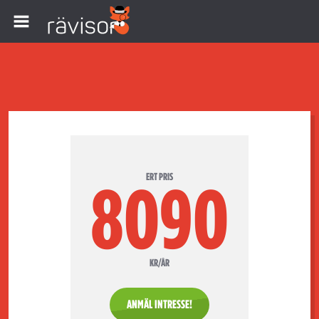
ERT PRIS
8090
KR/ÅR
ANMÄL INTRESSE!