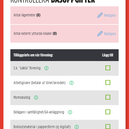
Antal lägenheter
(8)
Redigera
Antal externt uthyrda lokaler
(0)
Redigera
Tilläggsinfo om vår förening:
Lägg till
S.k. "oäkta" förening
ⓘ
Arbetsgivare (betalar ut löner/arvoden)
ⓘ
Momsskyldig
ⓘ
Delägare i samfällighet/GA-anläggning
ⓘ
Bokslutsmaterial i pappersform (ej digitalt)
ⓘ