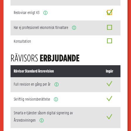
Redovisar enligt K3
ⓘ
Har ej professionell ekonomisk förvaltare
ⓘ
Konsultation
RÄVISORS
ERBJUDANDE
Rävisor Standard Årsrevision
Ingår
Full revision en gång per år
ⓘ
Skriftlig revisionsberättelse
ⓘ
Smarta e-tjänster såsom digital signering av
Årsredoviningen
ⓘ