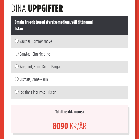
DINA
UPPGIFTER
Om du är registrerad styrelsemedlem, välj ditt namn i
listan
Backner, Tommy Yngve
Gaustad, Elin Merethe
Wiegand, Karin Britta Margareta
Dismats, Anna-Karin
Jag finns inte med i listan
Totalt (exkl. moms)
8090
KR/ÅR