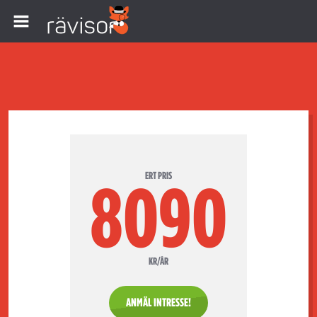
ERT PRIS
8090
KR/ÅR
ANMÄL INTRESSE!