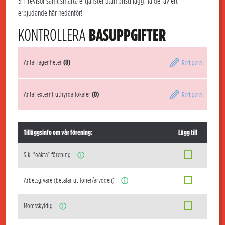
Brf-revisor samt smarta e-tjänster utan pristillägg. Ta del av ert
erbjudande här nedanför!
KONTROLLERA
BASUPPGIFTER
Antal lägenheter
(8)
Redigera
Antal externt uthyrda lokaler
(0)
Redigera
Tilläggsinfo om vår förening:
Lägg till
S.k. "oäkta" förening
ⓘ
Arbetsgivare (betalar ut löner/arvoden)
ⓘ
Momsskyldig
ⓘ