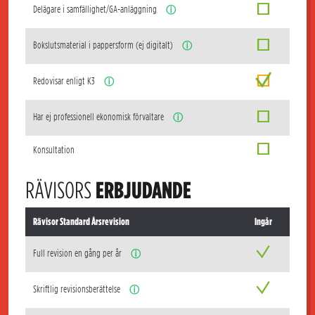
Delägare i samfällighet/GA-anläggning
ⓘ
Bokslutsmaterial i pappersform (ej digitalt)
ⓘ
Redovisar enligt K3
ⓘ
Har ej professionell ekonomisk förvaltare
ⓘ
Konsultation
RÄVISORS
ERBJUDANDE
Rävisor Standard Årsrevision
Ingår
Full revision en gång per år
ⓘ
Skriftlig revisionsberättelse
ⓘ