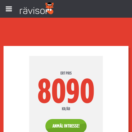
ERT PRIS
8090
KR/ÅR
ANMÄL INTRESSE!