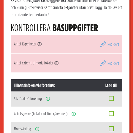
Rävisor AB erbjuder Riksbyggens BRF Sundsvallshus nr 14 en oberoende
och kunnig Brf-revisor samt smarta e-tjänster utan pristillägg. Ta del av ert
erbjudande här nedanför!
KONTROLLERA
BASUPPGIFTER
Antal lägenheter
(8)
Redigera
Antal externt uthyrda lokaler
(0)
Redigera
Tilläggsinfo om vår förening:
Lägg till
S.k. "oäkta" förening
ⓘ
Arbetsgivare (betalar ut löner/arvoden)
ⓘ
Momsskyldig
ⓘ