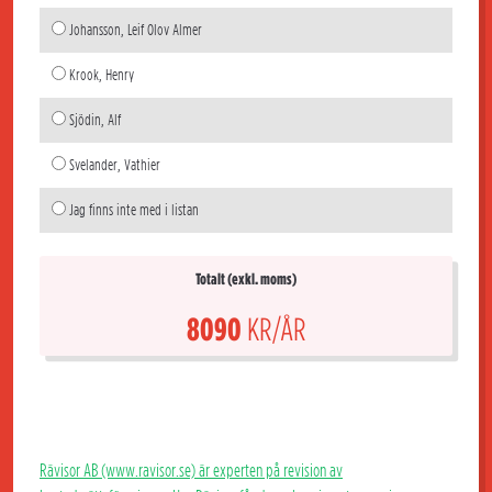
Johansson, Leif Olov Almer
Krook, Henry
Sjödin, Alf
Svelander, Vathier
Jag finns inte med i listan
Totalt (exkl. moms)
8090
KR/ÅR
Rävisor AB (www.ravisor.se) är experten på revision av