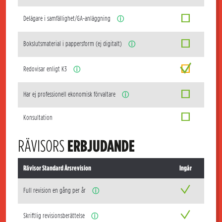
Delägare i samfällighet/GA-anläggning
ⓘ
Bokslutsmaterial i pappersform (ej digitalt)
ⓘ
Redovisar enligt K3
ⓘ
Har ej professionell ekonomisk förvaltare
ⓘ
Konsultation
RÄVISORS
ERBJUDANDE
Rävisor Standard Årsrevision
Ingår
Full revision en gång per år
ⓘ
Skriftlig revisionsberättelse
ⓘ