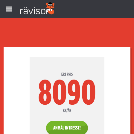
ERT PRIS
8090
KR/ÅR
ANMÄL INTRESSE!