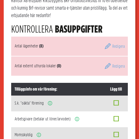
Rävisor AB erbjuder Riksbyggens BRF Örnsköldsvikshus nr 10 en oberoende
och kunnig Brf-revisor samt smarta e-tjänster utan pristillägg. Ta del av ert
erbjudande här nedanför!
KONTROLLERA
BASUPPGIFTER
Antal lägenheter
(8)
Redigera
Antal externt uthyrda lokaler
(0)
Redigera
Tilläggsinfo om vår förening:
Lägg till
S.k. "oäkta" förening
ⓘ
Arbetsgivare (betalar ut löner/arvoden)
ⓘ
Momsskyldig
ⓘ