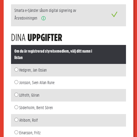
Smarta e-tjänster såsom digital signering av
Årsredoviningen
ⓘ
DINA
UPPGIFTER
Om du är registrerad styrelsemedlem, välj ditt namn i
listan
Hedgren, Jan Ossian
Jonsson, Sven Allan Rune
Löfroth, Göran
Söderholm, Bernt Sören
Ahlbom, Rolf
Einarsson, Fritz