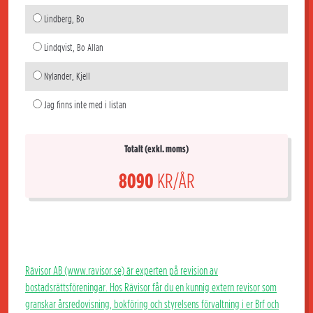
Lindberg, Bo
Lindqvist, Bo Allan
Nylander, Kjell
Jag finns inte med i listan
Totalt (exkl. moms)
8090
KR/ÅR
Rävisor AB (www.ravisor.se) är experten på revision av
bostadsrättsföreningar. Hos Rävisor får du en kunnig extern revisor som
granskar årsredovisning, bokföring och styrelsens förvaltning i er Brf och