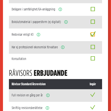
Delägare i samfällighet/GA-anläggning
ⓘ
Bokslutsmaterial i pappersform (ej digitalt)
ⓘ
Redovisar enligt K3
ⓘ
Har ej professionell ekonomisk förvaltare
ⓘ
Konsultation
RÄVISORS
ERBJUDANDE
Rävisor Standard Årsrevision
Ingår
Full revision en gång per år
ⓘ
Skriftlig revisionsberättelse
ⓘ