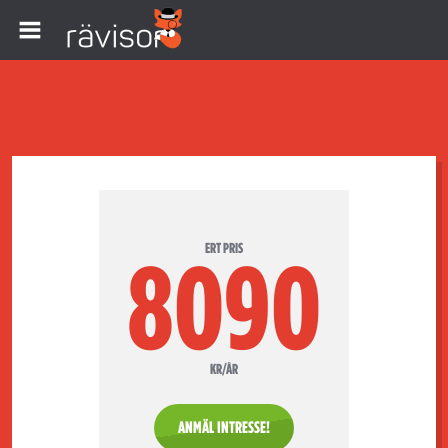
ERT PRIS
8090
KR/ÅR
ANMÄL INTRESSE!