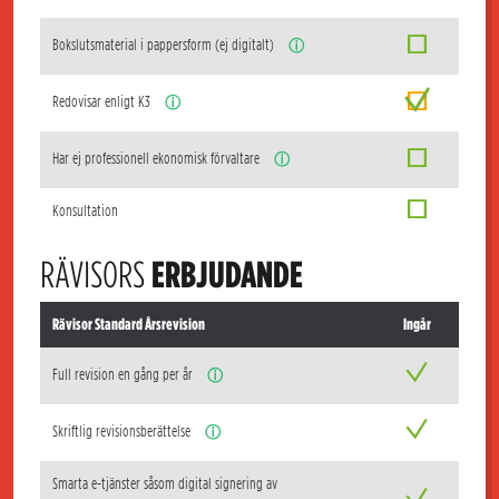
Bokslutsmaterial i pappersform (ej digitalt)
ⓘ
Redovisar enligt K3
ⓘ
Har ej professionell ekonomisk förvaltare
ⓘ
Konsultation
RÄVISORS
ERBJUDANDE
Rävisor Standard Årsrevision
Ingår
Full revision en gång per år
ⓘ
Skriftlig revisionsberättelse
ⓘ
Smarta e-tjänster såsom digital signering av