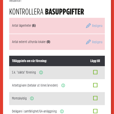
nedanför!
KONTROLLERA
BASUPPGIFTER
Antal lägenheter
(6)
Redigera
Antal externt uthyrda lokaler
(0)
Redigera
Tilläggsinfo om vår förening:
Lägg till
S.k. "oäkta" förening
ⓘ
Arbetsgivare (betalar ut löner/arvoden)
ⓘ
Momsskyldig
ⓘ
Delägare i samfällighet/GA-anläggning
ⓘ