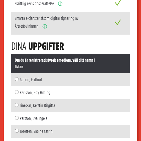
Skriftlig revisionsberättelse
ⓘ
Smarta e-tjänster såsom digital signering av
Årsredoviningen
ⓘ
DINA
UPPGIFTER
Om du är registrerad styrelsemedlem, välj ditt namn i
listan
Adrian, Frithiof
Karlsson, Roy Hilding
Lineskär, Kerstin Birgitta
Persson, Eva Ingela
Toresten, Sabine Catrin