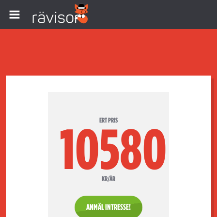
ERT PRIS
10580
KR/ÅR
ANMÄL INTRESSE!