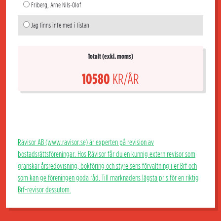
Friberg, Arne Nils-Olof
Jag finns inte med i listan
Totalt (exkl. moms)
10580
KR/ÅR
Rävisor AB (www.ravisor.se) är experten på revision av
bostadsrättsföreningar. Hos Rävisor får du en kunnig extern revisor som
granskar årsredovisning, bokföring och styrelsens förvaltning i er Brf och
som kan ge föreningen goda råd. Till marknadens lägsta pris för en riktig
Brf-revisor dessutom.