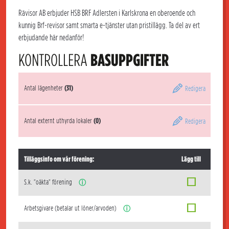
Rävisor AB erbjuder HSB BRF Adlersten i Karlskrona en oberoende och
kunnig Brf-revisor samt smarta e-tjänster utan pristillägg. Ta del av ert
erbjudande här nedanför!
KONTROLLERA
BASUPPGIFTER
Antal lägenheter
(31)
Redigera
Antal externt uthyrda lokaler
(0)
Redigera
Tilläggsinfo om vår förening:
Lägg till
S.k. "oäkta" förening
ⓘ
Arbetsgivare (betalar ut löner/arvoden)
ⓘ