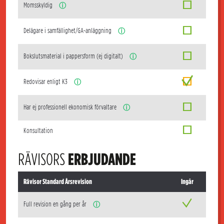
Momsskyldig
ⓘ
Delägare i samfällighet/GA-anläggning
ⓘ
Bokslutsmaterial i pappersform (ej digitalt)
ⓘ
Redovisar enligt K3
ⓘ
Har ej professionell ekonomisk förvaltare
ⓘ
Konsultation
RÄVISORS
ERBJUDANDE
Rävisor Standard Årsrevision
Ingår
Full revision en gång per år
ⓘ