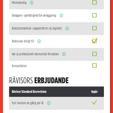
Momsskyldig
ⓘ
Delägare i samfällighet/GA-anläggning
ⓘ
Bokslutsmaterial i pappersform (ej digitalt)
ⓘ
Redovisar enligt K3
ⓘ
Har ej professionell ekonomisk förvaltare
ⓘ
Konsultation
RÄVISORS
ERBJUDANDE
Rävisor Standard Årsrevision
Ingår
Full revision en gång per år
ⓘ