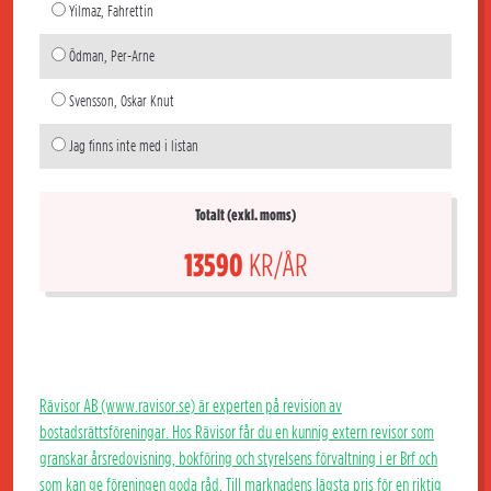
Yilmaz, Fahrettin
Ödman, Per-Arne
Svensson, Oskar Knut
Jag finns inte med i listan
Totalt (exkl. moms)
13590
KR/ÅR
Rävisor AB (www.ravisor.se) är experten på revision av
bostadsrättsföreningar. Hos Rävisor får du en kunnig extern revisor som
granskar årsredovisning, bokföring och styrelsens förvaltning i er Brf och
som kan ge föreningen goda råd. Till marknadens lägsta pris för en riktig