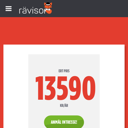
ERT PRIS
13590
KR/ÅR
ANMÄL INTRESSE!