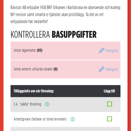
Rävisor AB erbjuder HSB BRF Orkanen i Karlskrona en oberoende och kunnig
Brf-revisor samt smarta e-tjänster utan pristillägg. Ta del av ert
erbjudande här nedanför!
KONTROLLERA
BASUPPGIFTER
Antal lägenheter
(93)
Redigera
Antal externt uthyrda lokaler
(0)
Redigera
Tilläggsinfo om vår förening:
Lägg till
S.k. "oäkta" förening
ⓘ
Arbetsgivare (betalar ut löner/arvoden)
ⓘ