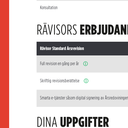
Konsultation
RÄVISORS
ERBJUDAN
Rävisor Standard Årsrevision
Full revision en gång per år
ⓘ
Skriftlig revisionsberättelse
ⓘ
Smarta e-tjänster såsom digital signering av Årsredovininge
DINA
UPPGIFTER