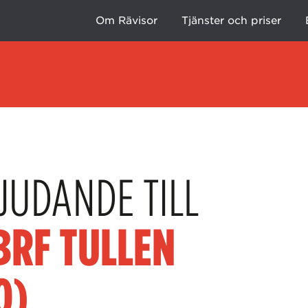
Om Rävisor
Tjänster och priser
JUDANDE TILL
BRF TULLEN
0)