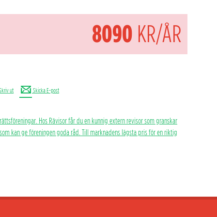
8090
KR/ÅR
Skriv ut
Skicka E-post
rättsföreningar. Hos Rävisor får du en kunnig extern revisor som granskar
h som kan ge föreningen goda råd. Till marknadens lägsta pris för en riktig