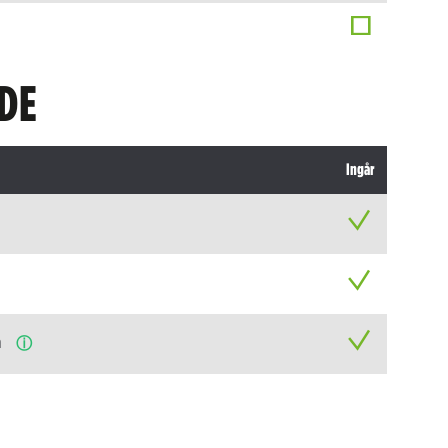
DE
Ingår
n
ⓘ