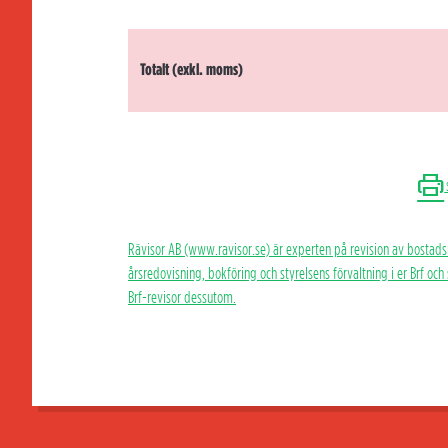
Totalt (exkl. moms)
Rävisor AB (www.ravisor.se) är experten på revision av bostads
årsredovisning, bokföring och styrelsens förvaltning i er Brf oc
Brf-revisor dessutom.