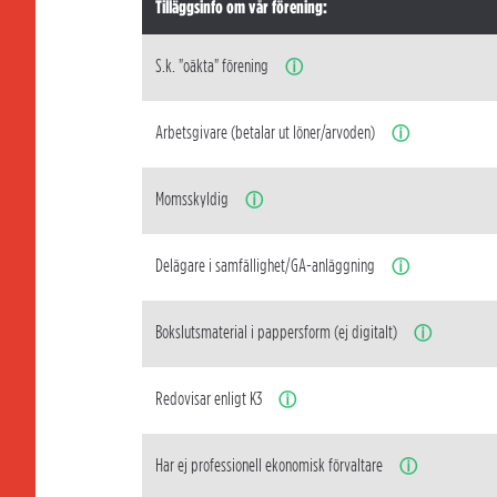
Tilläggsinfo om vår förening:
S.k. "oäkta" förening
ⓘ
Arbetsgivare (betalar ut löner/arvoden)
ⓘ
Momsskyldig
ⓘ
Delägare i samfällighet/GA-anläggning
ⓘ
Bokslutsmaterial i pappersform (ej digitalt)
ⓘ
Redovisar enligt K3
ⓘ
Har ej professionell ekonomisk förvaltare
ⓘ