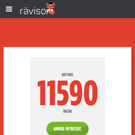
ERT PRIS
11590
KR/ÅR
ANMÄL INTRESSE!