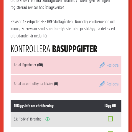
ordförande i HSB BRF Slättagården i Ronneby. Föreningen har ingen
registrerad revisor hos Bolagsverket.
Rävisor AB erbjuder HSB BRF Slättagården i Ronneby en oberoende och
kunnig Brf-revisor samt smarta e-tjänster utan pristillägg. Ta del av ert
erbjudande här nedanför!
KONTROLLERA
BASUPPGIFTER
Antal lägenheter
(60)
Redigera
Antal externt uthyrda lokaler
(0)
Redigera
Tilläggsinfo om vår förening:
Lägg till
S.k. "oäkta" förening
ⓘ