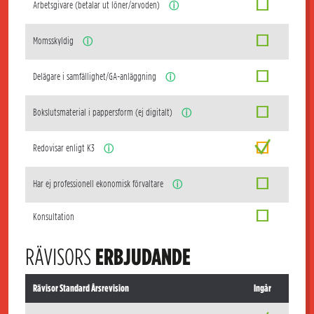
Arbetsgivare (betalar ut löner/arvoden)
ⓘ
Momsskyldig
ⓘ
Delägare i samfällighet/GA-anläggning
ⓘ
Bokslutsmaterial i pappersform (ej digitalt)
ⓘ
Redovisar enligt K3
ⓘ
Har ej professionell ekonomisk förvaltare
ⓘ
Konsultation
RÄVISORS
ERBJUDANDE
Rävisor Standard Årsrevision
Ingår