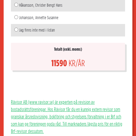
Håkansson, Christer Bengt Hans
Johansson, Annette Susanne
Jag finns inte med i listan
Totalt (exkl. moms)
11590
KR/ÅR
Rävisor AB (www.ravisor.se) är experten på revision av
bostadsrättsföreningar. Hos Rävisor får du en kunnig extern revisor som
granskar årsredovisning, bokföring och styrelsens förvaltning i er Brf och
som kan ge föreningen goda råd. Till marknadens lägsta pris för en riktig
Brf-revisor dessutom.