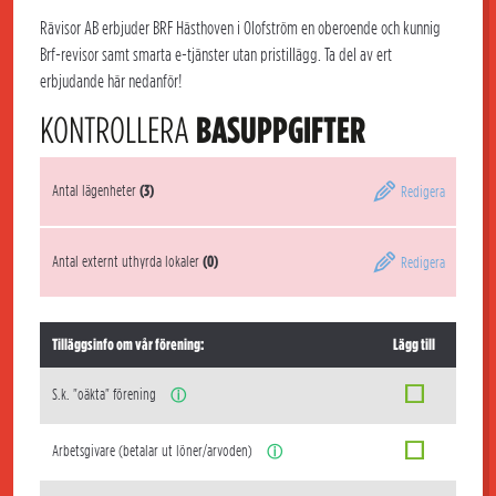
Rävisor AB erbjuder BRF Hästhoven i Olofström en oberoende och kunnig
Brf-revisor samt smarta e-tjänster utan pristillägg. Ta del av ert
erbjudande här nedanför!
KONTROLLERA
BASUPPGIFTER
Antal lägenheter
(3)
Redigera
Antal externt uthyrda lokaler
(0)
Redigera
Tilläggsinfo om vår förening:
Lägg till
S.k. "oäkta" förening
ⓘ
Arbetsgivare (betalar ut löner/arvoden)
ⓘ