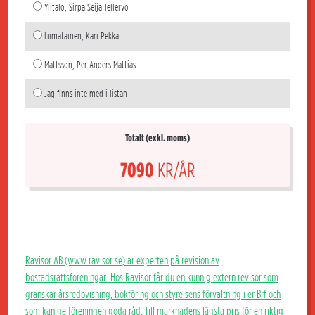
Ylitalo, Sirpa Seija Tellervo
Liimatainen, Kari Pekka
Mattsson, Per Anders Mattias
Jag finns inte med i listan
Totalt (exkl. moms)
7090
KR/ÅR
Rävisor AB (www.ravisor.se) är experten på revision av
bostadsrättsföreningar. Hos Rävisor får du en kunnig extern revisor som
granskar årsredovisning, bokföring och styrelsens förvaltning i er Brf och
som kan ge föreningen goda råd. Till marknadens lägsta pris för en riktig