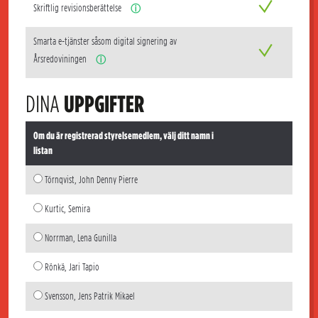
Skriftlig revisionsberättelse
ⓘ
Smarta e-tjänster såsom digital signering av
Årsredoviningen
ⓘ
DINA
UPPGIFTER
Om du är registrerad styrelsemedlem, välj ditt namn i
listan
Törnqvist, John Denny Pierre
Kurtic, Semira
Norrman, Lena Gunilla
Rönkä, Jari Tapio
Svensson, Jens Patrik Mikael