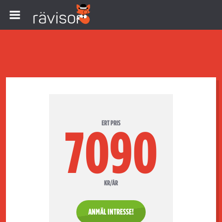
ERT PRIS
7090
KR/ÅR
ANMÄL INTRESSE!