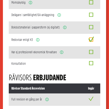
Momsskyldig
ⓘ
Delägare i samfällighet/GA-anläggning
ⓘ
Bokslutsmaterial i pappersform (ej digitalt)
ⓘ
Redovisar enligt K3
ⓘ
Har ej professionell ekonomisk förvaltare
ⓘ
Konsultation
RÄVISORS
ERBJUDANDE
Rävisor Standard Årsrevision
Ingår
Full revision en gång per år
ⓘ