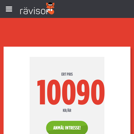
ERT PRIS
10090
KR/ÅR
ANMÄL INTRESSE!