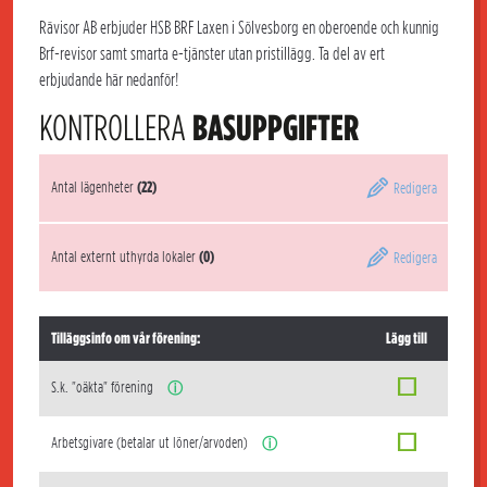
Rävisor AB erbjuder HSB BRF Laxen i Sölvesborg en oberoende och kunnig
Brf-revisor samt smarta e-tjänster utan pristillägg. Ta del av ert
erbjudande här nedanför!
KONTROLLERA
BASUPPGIFTER
Antal lägenheter
(22)
Redigera
Antal externt uthyrda lokaler
(0)
Redigera
Tilläggsinfo om vår förening:
Lägg till
S.k. "oäkta" förening
ⓘ
Arbetsgivare (betalar ut löner/arvoden)
ⓘ