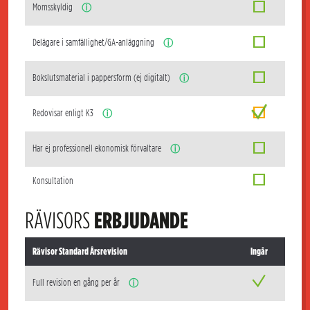
Momsskyldig
ⓘ
Delägare i samfällighet/GA-anläggning
ⓘ
Bokslutsmaterial i pappersform (ej digitalt)
ⓘ
Redovisar enligt K3
ⓘ
Har ej professionell ekonomisk förvaltare
ⓘ
Konsultation
RÄVISORS
ERBJUDANDE
Rävisor Standard Årsrevision
Ingår
Full revision en gång per år
ⓘ