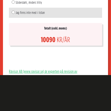
Söderdahl, Anders Villy
Jag finns inte med i listan
Totalt (exkl. moms)
10090
KR/ÅR
Rävisor AB (www.ravisor.se) är experten på revision av
bostadsrättsföreningar. Hos Rävisor får du en kunnig extern revisor som
granskar årsredovisning, bokföring och styrelsens förvaltning i er Brf och
som kan ge föreningen goda råd. Till marknadens lägsta pris för en riktig
Brf-revisor dessutom.