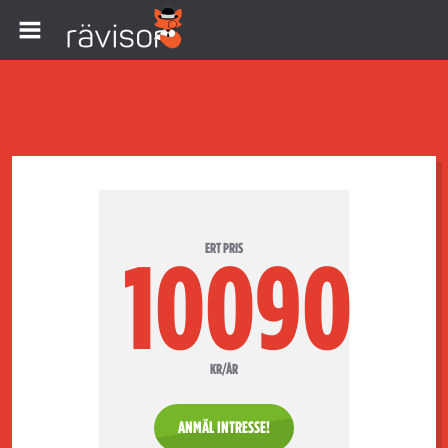
ERT PRIS
10090
KR/ÅR
ANMÄL INTRESSE!