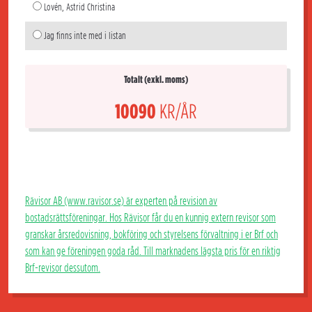
Lovén, Astrid Christina
Jag finns inte med i listan
Totalt (exkl. moms)
10090
KR/ÅR
Rävisor AB (www.ravisor.se) är experten på revision av
bostadsrättsföreningar. Hos Rävisor får du en kunnig extern revisor som
granskar årsredovisning, bokföring och styrelsens förvaltning i er Brf och
som kan ge föreningen goda råd. Till marknadens lägsta pris för en riktig
Brf-revisor dessutom.