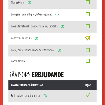
Momsskyldig
ⓘ
Delägare i samfällighet/GA-anläggning
ⓘ
Bokslutsmaterial i pappersform (ej digitalt)
ⓘ
Redovisar enligt K3
ⓘ
Har ej professionell ekonomisk förvaltare
ⓘ
Konsultation
RÄVISORS
ERBJUDANDE
Rävisor Standard Årsrevision
Ingår
Full revision en gång per år
ⓘ