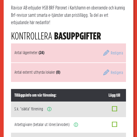
Rävisor AB erbjuder HSB BRF Päronet i Karlshamn en oberoende och kunnig
Brf-revisor samt smarta e-tjänster utan pristillägg. Ta del av ert
erbjudande här nedanför!
KONTROLLERA
BASUPPGIFTER
Antal lägenheter
(24)
Redigera
Antal externt uthyrda lokaler
(0)
Redigera
Tilläggsinfo om vår förening:
Lägg till
S.k. "oäkta" förening
ⓘ
Arbetsgivare (betalar ut löner/arvoden)
ⓘ