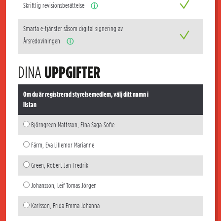
Skriftlig revisionsberättelse
ⓘ
Smarta e-tjänster såsom digital signering av
Årsredoviningen
ⓘ
DINA
UPPGIFTER
Om du är registrerad styrelsemedlem, välj ditt namn i
listan
Björngreen Mattsson, Elna Saga-Sofie
Färm, Eva Lillemor Marianne
Green, Robert Jan Fredrik
Johansson, Leif Tomas Jörgen
Karlsson, Frida Emma Johanna