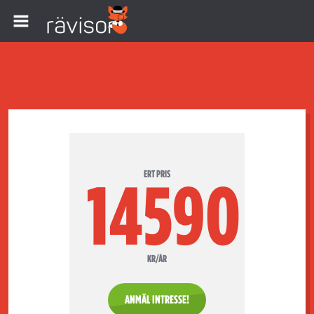
ERT PRIS
14590
KR/ÅR
ANMÄL INTRESSE!