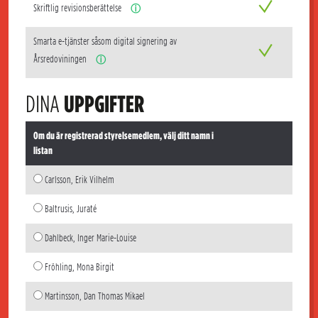
Skriftlig revisionsberättelse
ⓘ
Smarta e-tjänster såsom digital signering av
Årsredoviningen
ⓘ
DINA
UPPGIFTER
Om du är registrerad styrelsemedlem, välj ditt namn i
listan
Carlsson, Erik Vilhelm
Baltrusis, Juraté
Dahlbeck, Inger Marie-Louise
Fröhling, Mona Birgit
Martinsson, Dan Thomas Mikael