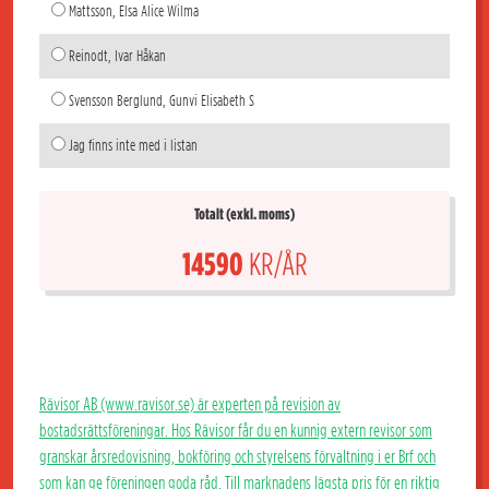
Mattsson, Elsa Alice Wilma
Reinodt, Ivar Håkan
Svensson Berglund, Gunvi Elisabeth S
Jag finns inte med i listan
Totalt (exkl. moms)
14590
KR/ÅR
Rävisor AB (www.ravisor.se) är experten på revision av
bostadsrättsföreningar. Hos Rävisor får du en kunnig extern revisor som
granskar årsredovisning, bokföring och styrelsens förvaltning i er Brf och
som kan ge föreningen goda råd. Till marknadens lägsta pris för en riktig