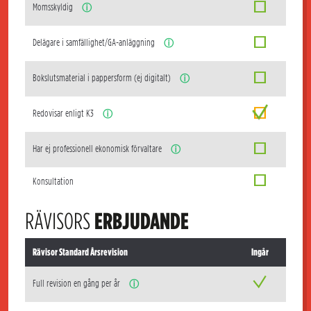
Momsskyldig
ⓘ
Delägare i samfällighet/GA-anläggning
ⓘ
Bokslutsmaterial i pappersform (ej digitalt)
ⓘ
Redovisar enligt K3
ⓘ
Har ej professionell ekonomisk förvaltare
ⓘ
Konsultation
RÄVISORS
ERBJUDANDE
Rävisor Standard Årsrevision
Ingår
Full revision en gång per år
ⓘ