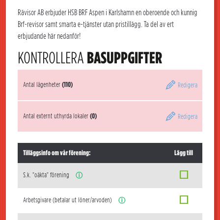
Rävisor AB erbjuder HSB BRF Aspen i Karlshamn en oberoende och kunnig
Brf-revisor samt smarta e-tjänster utan pristillägg. Ta del av ert
erbjudande här nedanför!
KONTROLLERA
BASUPPGIFTER
Antal lägenheter
(110)
Redigera
Antal externt uthyrda lokaler
(0)
Redigera
Tilläggsinfo om vår förening:
Lägg till
S.k. "oäkta" förening
ⓘ
Arbetsgivare (betalar ut löner/arvoden)
ⓘ