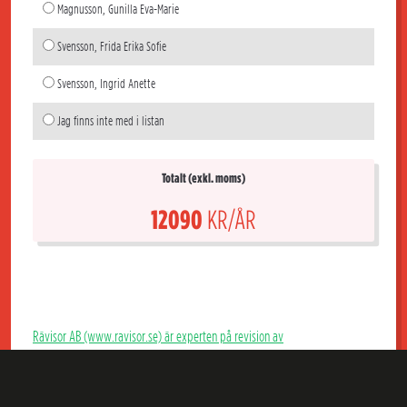
Magnusson, Gunilla Eva-Marie
Svensson, Frida Erika Sofie
Svensson, Ingrid Anette
Jag finns inte med i listan
Totalt (exkl. moms)
12090
KR/ÅR
Rävisor AB (www.ravisor.se) är experten på revision av
bostadsrättsföreningar. Hos Rävisor får du en kunnig extern revisor som
granskar årsredovisning, bokföring och styrelsens förvaltning i er Brf och
som kan ge föreningen goda råd. Till marknadens lägsta pris för en riktig