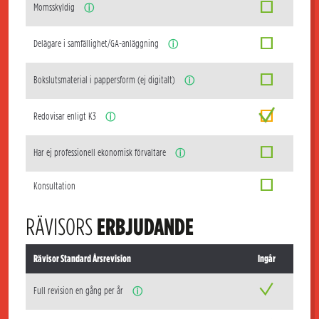
Momsskyldig
ⓘ
Delägare i samfällighet/GA-anläggning
ⓘ
Bokslutsmaterial i pappersform (ej digitalt)
ⓘ
Redovisar enligt K3
ⓘ
Har ej professionell ekonomisk förvaltare
ⓘ
Konsultation
RÄVISORS
ERBJUDANDE
Rävisor Standard Årsrevision
Ingår
Full revision en gång per år
ⓘ