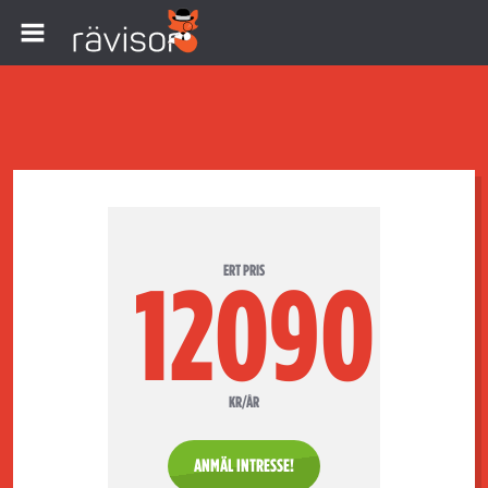
ERT PRIS
12090
KR/ÅR
ANMÄL INTRESSE!