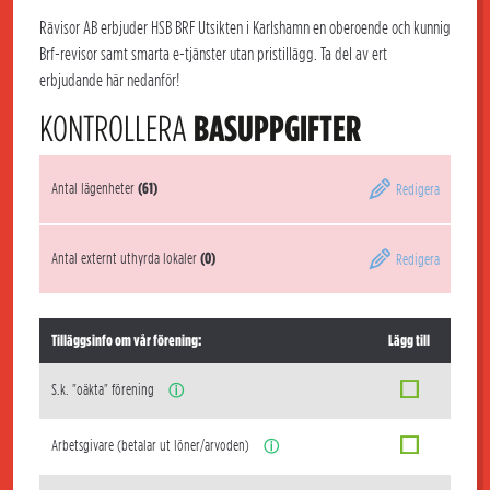
Rävisor AB erbjuder HSB BRF Utsikten i Karlshamn en oberoende och kunnig
Brf-revisor samt smarta e-tjänster utan pristillägg. Ta del av ert
erbjudande här nedanför!
KONTROLLERA
BASUPPGIFTER
Antal lägenheter
(61)
Redigera
Antal externt uthyrda lokaler
(0)
Redigera
Tilläggsinfo om vår förening:
Lägg till
S.k. "oäkta" förening
ⓘ
Arbetsgivare (betalar ut löner/arvoden)
ⓘ