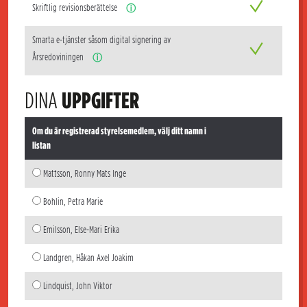
Skriftlig revisionsberättelse
ⓘ
Smarta e-tjänster såsom digital signering av
Årsredoviningen
ⓘ
DINA
UPPGIFTER
Om du är registrerad styrelsemedlem, välj ditt namn i
listan
Mattsson, Ronny Mats Inge
Bohlin, Petra Marie
Emilsson, Else-Mari Erika
Landgren, Håkan Axel Joakim
Lindquist, John Viktor