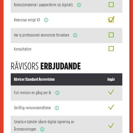
Bokslutsmaterial i pappersform (ej digitalt)
ⓘ
Redovisar enligt K3
ⓘ
Har ej professionell ekonomisk förvaltare
ⓘ
Konsultation
RÄVISORS
ERBJUDANDE
Rävisor Standard Årsrevision
Ingår
Full revision en gång per år
ⓘ
Skriftlig revisionsberättelse
ⓘ
Smarta e-tjänster såsom digital signering av
Årsredoviningen
ⓘ