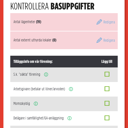
KONTROLLERA
BASUPPGIFTER
Antal lägenheter
(19)
Redigera
Antal externt uthyrda lokaler
(0)
Redigera
Tilläggsinfo om vår förening:
Lägg till
S.k. "oäkta" förening
ⓘ
Arbetsgivare (betalar ut löner/arvoden)
ⓘ
Momsskyldig
ⓘ
Delägare i samfällighet/GA-anläggning
ⓘ