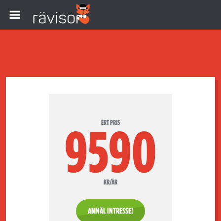
ERT PRIS
9590
KR/ÅR
ANMÄL INTRESSE!