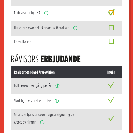
Redovisar enligt K3
ⓘ
Har ej professionell ekonomisk förvaltare
ⓘ
Konsultation
RÄVISORS
ERBJUDANDE
Rävisor Standard Årsrevision
Ingår
Full revision en gång per år
ⓘ
Skriftlig revisionsberättelse
ⓘ
Smarta e-tjänster såsom digital signering av
Årsredoviningen
ⓘ