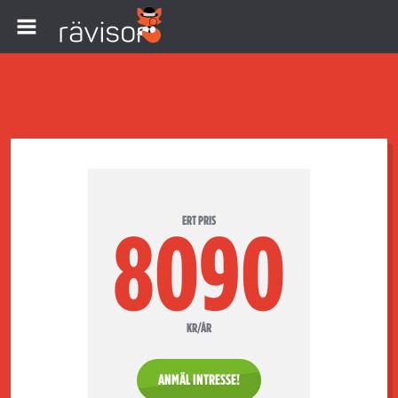
ERT PRIS
8090
KR/ÅR
ANMÄL INTRESSE!