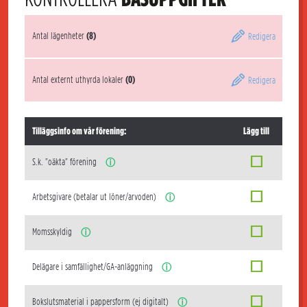
Antal lägenheter
(8)
Redigera
Antal externt uthyrda lokaler
(0)
Redigera
Tilläggsinfo om vår förening:
Lägg till
S.k. "oäkta" förening
ⓘ
Arbetsgivare (betalar ut löner/arvoden)
ⓘ
Momsskyldig
ⓘ
Delägare i samfällighet/GA-anläggning
ⓘ
Bokslutsmaterial i pappersform (ej digitalt)
ⓘ