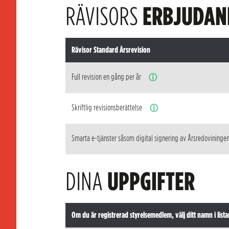
RÄVISORS
ERBJUDAN
Rävisor Standard Årsrevision
Full revision en gång per år
ⓘ
Skriftlig revisionsberättelse
ⓘ
Smarta e-tjänster såsom digital signering av Årsredovininge
DINA
UPPGIFTER
Om du är registrerad styrelsemedlem, välj ditt namn i lista