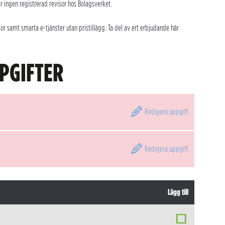
r ingen registrerad revisor hos Bolagsverket.
r samt smarta e-tjänster utan pristillägg. Ta del av ert erbjudande här
PGIFTER
Redigera
uppgift
Redigera
uppgift
Lägg till