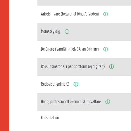
Arbetsgivare (betalar ut löner/arvoden)
ⓘ
Momsskyldig
ⓘ
Delägare i samfällighet/GA-anläggning
ⓘ
Bokslutsmaterial i pappersform (ej digitalt)
ⓘ
Redovisar enligt K3
ⓘ
Har ej professionell ekonomisk förvaltare
ⓘ
Konsultation