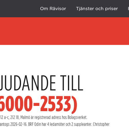
Om Rävisor
Tjänster och priser
JUDANDE TILL
46000-2533)
2 a-c, 212 18, Malmö är registrerad adress hos Bolagsverket.
antogs 2026-02-16. BRF Odin har 4 ledamöter och 2 suppleanter. Christopher