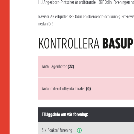
H J Angerborn-Pintscher är ordförande i BRF Odin. Föreningen ha
Rävisor AB erbjuder BRF Odin en oberoende och kunnig Brf-reviso
nedanför!
KONTROLLERA
BASUP
Antal lägenheter
(22)
Antal externt uthyrda lokaler
(0)
Tilläggsinfo om vår förening:
S.k. "oäkta" förening
ⓘ