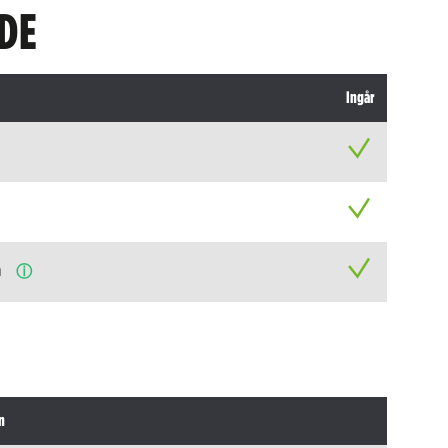
DE
Ingår
n
ⓘ
n