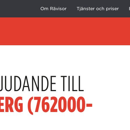
Om Rävisor
Tjänster och priser
JUDANDE TILL
ERG (762000-