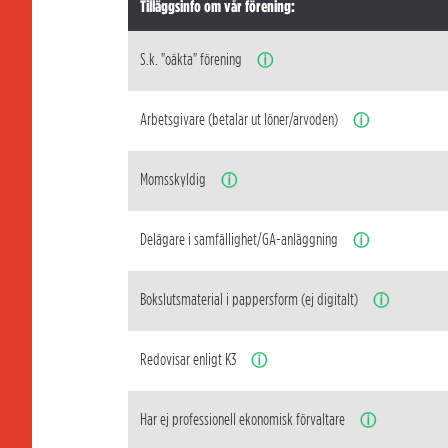
Tilläggsinfo om vår förening:
S.k. "oäkta" förening
ⓘ
Arbetsgivare (betalar ut löner/arvoden)
ⓘ
Momsskyldig
ⓘ
Delägare i samfällighet/GA-anläggning
ⓘ
Bokslutsmaterial i pappersform (ej digitalt)
ⓘ
Redovisar enligt K3
ⓘ
Har ej professionell ekonomisk förvaltare
ⓘ