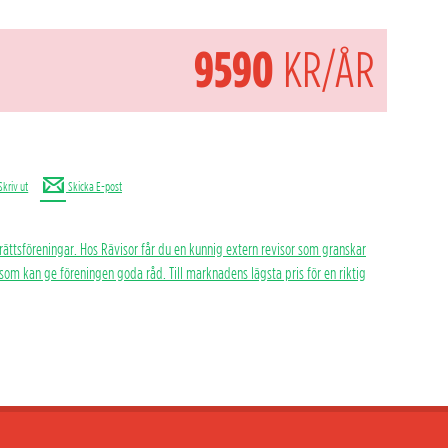
9590
KR/ÅR
Skriv ut
Skicka E-post
rättsföreningar. Hos Rävisor får du en kunnig extern revisor som granskar
h som kan ge föreningen goda råd. Till marknadens lägsta pris för en riktig