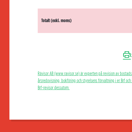
Totalt (exkl. moms)
Rävisor AB (www.ravisor.se) är experten på revision av bostads
årsredovisning, bokföring och styrelsens förvaltning i er Brf oc
Brf-revisor dessutom.