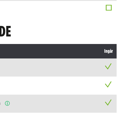
DE
Ingår
n
ⓘ