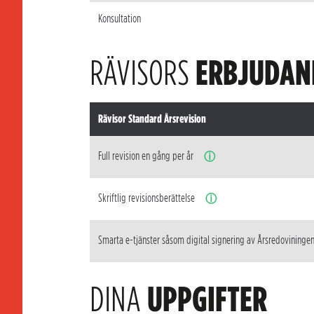
Konsultation
RÄVISORS
ERBJUDAN
Rävisor Standard Årsrevision
Full revision en gång per år
ⓘ
Skriftlig revisionsberättelse
ⓘ
Smarta e-tjänster såsom digital signering av Årsredovininge
DINA
UPPGIFTER