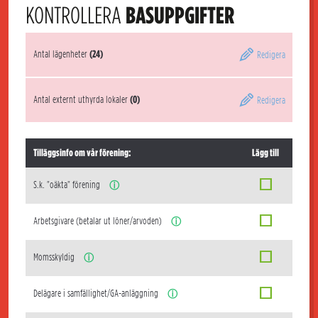
KONTROLLERA
BASUPPGIFTER
Antal lägenheter
(24)
Redigera
Antal externt uthyrda lokaler
(0)
Redigera
Tilläggsinfo om vår förening:
Lägg till
S.k. "oäkta" förening
ⓘ
Arbetsgivare (betalar ut löner/arvoden)
ⓘ
Momsskyldig
ⓘ
Delägare i samfällighet/GA-anläggning
ⓘ