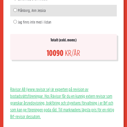
Plånborg, Ann Jessica
Jag finns inte med i listan
Totalt (exkl. moms)
10090
KR/ÅR
Rävisor AB (www.ravisor.se) är experten på revision av
bostadsrättsföreningar. Hos Rävisor får du en kunnig extern revisor som
granskar årsredovisning, bokföring och styrelsens förvaltning i er Brf och
som kan ge föreningen goda råd. Till marknadens lägsta pris för en riktig
Brf-revisor dessutom.