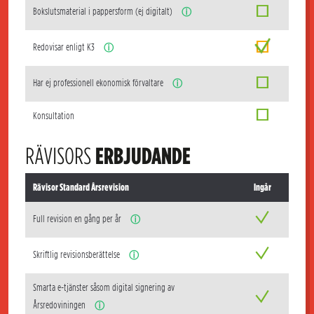
Bokslutsmaterial i pappersform (ej digitalt)
ⓘ
Redovisar enligt K3
ⓘ
Har ej professionell ekonomisk förvaltare
ⓘ
Konsultation
RÄVISORS
ERBJUDANDE
Rävisor Standard Årsrevision
Ingår
Full revision en gång per år
ⓘ
Skriftlig revisionsberättelse
ⓘ
Smarta e-tjänster såsom digital signering av
Årsredoviningen
ⓘ