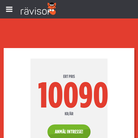
ERT PRIS
10090
KR/ÅR
ANMÄL INTRESSE!