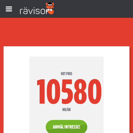
ERT PRIS
10580
KR/ÅR
ANMÄL INTRESSE!