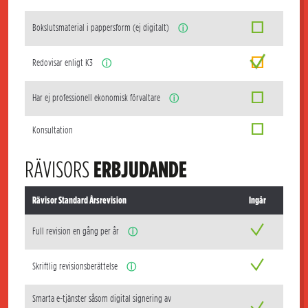
Bokslutsmaterial i pappersform (ej digitalt)
ⓘ
Redovisar enligt K3
ⓘ
Har ej professionell ekonomisk förvaltare
ⓘ
Konsultation
RÄVISORS
ERBJUDANDE
Rävisor Standard Årsrevision
Ingår
Full revision en gång per år
ⓘ
Skriftlig revisionsberättelse
ⓘ
Smarta e-tjänster såsom digital signering av