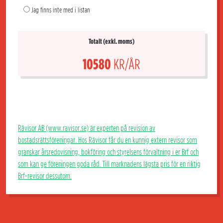
Jag finns inte med i listan
Totalt (exkl. moms)
10580
KR/ÅR
Rävisor AB (www.ravisor.se) är experten på revision av
bostadsrättsföreningar. Hos Rävisor får du en kunnig extern revisor som
granskar årsredovisning, bokföring och styrelsens förvaltning i er Brf och
som kan ge föreningen goda råd. Till marknadens lägsta pris för en riktig
Brf-revisor dessutom.