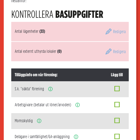
nedanför!
KONTROLLERA
BASUPPGIFTER
Antal lägenheter
(33)
Redigera
Antal externt uthyrda lokaler
(0)
Redigera
Tilläggsinfo om vår förening:
Lägg till
S.k. "oäkta" förening
ⓘ
Arbetsgivare (betalar ut löner/arvoden)
ⓘ
Momsskyldig
ⓘ
Delägare i samfällighet/GA-anläggning
ⓘ