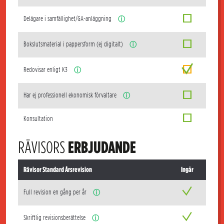
Delägare i samfällighet/GA-anläggning
ⓘ
Bokslutsmaterial i pappersform (ej digitalt)
ⓘ
Redovisar enligt K3
ⓘ
Har ej professionell ekonomisk förvaltare
ⓘ
Konsultation
RÄVISORS
ERBJUDANDE
Rävisor Standard Årsrevision
Ingår
Full revision en gång per år
ⓘ
Skriftlig revisionsberättelse
ⓘ