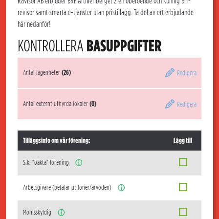
Rävisor AB erbjuder BRF Artilleriberget 2 en oberoende och kunnig Brf-
revisor samt smarta e-tjänster utan pristillägg. Ta del av ert erbjudande
här nedanför!
KONTROLLERA
BASUPPGIFTER
Antal lägenheter
(26)
Redigera
Antal externt uthyrda lokaler
(0)
Redigera
Tilläggsinfo om vår förening:
Lägg till
S.k. "oäkta" förening
ⓘ
Arbetsgivare (betalar ut löner/arvoden)
ⓘ
Momsskyldig
ⓘ