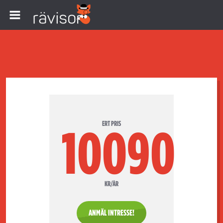
ERT PRIS
10090
KR/ÅR
ANMÄL INTRESSE!