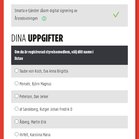
Smarta e-tjänster såsom digital signering av
Årsredoviningen
ⓘ
DINA
UPPGIFTER
Om du är registrerad styrelsemedlem, välj ditt namn i
listan
Taube von Koch, Eva Anna Birgitta
Monsén, Björn Magnus
Peterson, Dan Jerker
af Sandeberg, Rutger Johan Fredrik D
Åsberg, Martin Erik
Ihrfelt, Karolina Maria