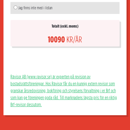
Jag finns inte med i listan
Totalt (exkl. moms)
10090
KR/ÅR
Rävisor AB (www.ravisor.se) är experten på revision av
bostadsrättsföreningar. Hos Rävisor får du en kunnig extern revisor som
granskar årsredovisning, bokföring och styrelsens förvaltning i er Brf och
som kan ge föreningen goda råd. Till marknadens lägsta pris för en riktig
Brf-revisor dessutom.