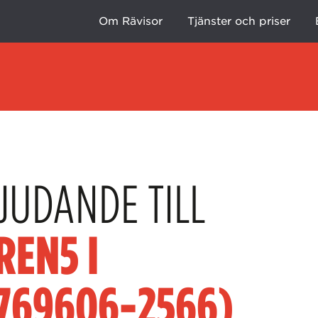
Om Rävisor
Tjänster och priser
JUDANDE TILL
REN5 I
769606-2566)