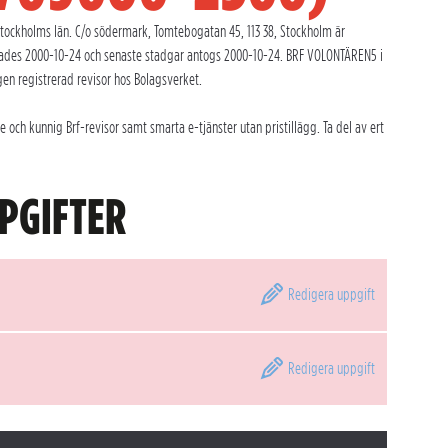
ockholms län. C/o södermark, Tomtebogatan 45, 113 38, Stockholm är
erades 2000-10-24 och senaste stadgar antogs 2000-10-24. BRF VOLONTÄREN5 i
en registrerad revisor hos Bolagsverket.
ch kunnig Brf-revisor samt smarta e-tjänster utan pristillägg. Ta del av ert
PGIFTER
Redigera
uppgift
Redigera
uppgift