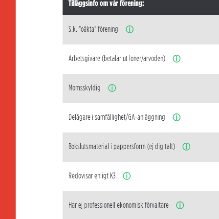
Tilläggsinfo om vår förening:
S.k. "oäkta" förening
ⓘ
Arbetsgivare (betalar ut löner/arvoden)
ⓘ
Momsskyldig
ⓘ
Delägare i samfällighet/GA-anläggning
ⓘ
Bokslutsmaterial i pappersform (ej digitalt)
ⓘ
Redovisar enligt K3
ⓘ
Har ej professionell ekonomisk förvaltare
ⓘ