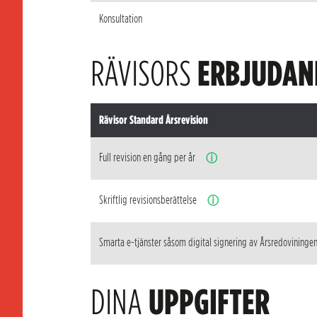
Konsultation
RÄVISORS
ERBJUDAN
Rävisor Standard Årsrevision
Full revision en gång per år
ⓘ
Skriftlig revisionsberättelse
ⓘ
Smarta e-tjänster såsom digital signering av Årsredovininge
DINA
UPPGIFTER