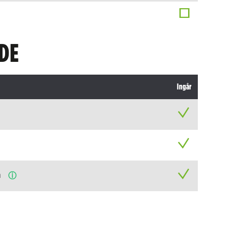
DE
Ingår
n
ⓘ