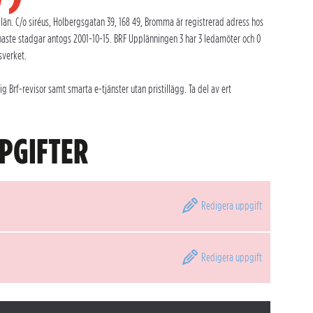
än. C/o siréus, Holbergsgatan 39, 168 49, Bromma är registrerad adress hos
naste stadgar antogs 2001-10-15. BRF Upplänningen 3 har 3 ledamöter och 0
sverket.
Brf-revisor samt smarta e-tjänster utan pristillägg. Ta del av ert
PGIFTER
Redigera
uppgift
Redigera
uppgift