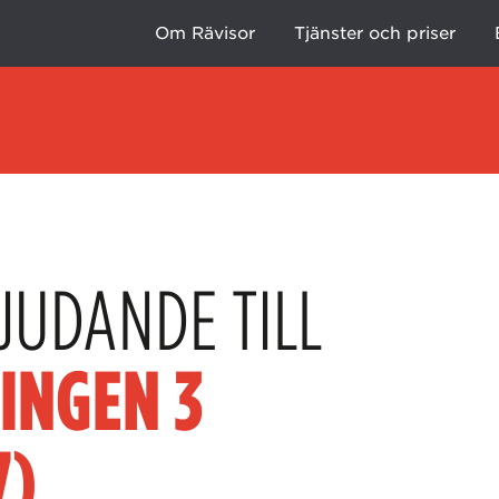
Om Rävisor
Tjänster och priser
JUDANDE TILL
INGEN 3
7)