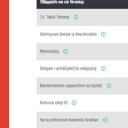
Tilläggsinfo om vår förening:
S.k. "oäkta" förening
ⓘ
Arbetsgivare (betalar ut löner/arvoden)
ⓘ
Momsskyldig
ⓘ
Delägare i samfällighet/GA-anläggning
ⓘ
Bokslutsmaterial i pappersform (ej digitalt)
ⓘ
Redovisar enligt K3
ⓘ
Har ej professionell ekonomisk förvaltare
ⓘ