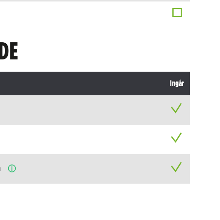
DE
Ingår
n
ⓘ