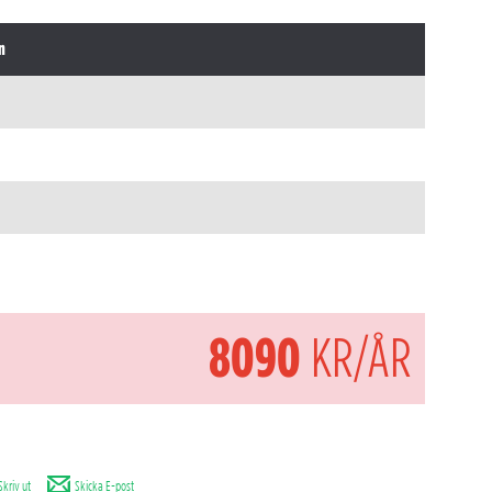
n
8090
KR/ÅR
Skriv ut
Skicka E-post