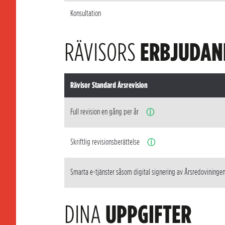
Konsultation
RÄVISORS
ERBJUDAN
Rävisor Standard Årsrevision
Full revision en gång per år
ⓘ
Skriftlig revisionsberättelse
ⓘ
Smarta e-tjänster såsom digital signering av Årsredovininge
DINA
UPPGIFTER