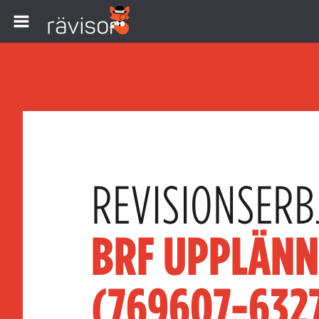
REVISIONSERB
BRF UPPLÄNN
(769607-632