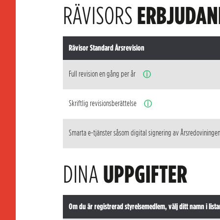
RÄVISORS
ERBJUDAN
Rävisor Standard Årsrevision
Full revision en gång per år
ⓘ
Skriftlig revisionsberättelse
ⓘ
Smarta e-tjänster såsom digital signering av Årsredovininge
DINA
UPPGIFTER
Om du är registrerad styrelsemedlem, välj ditt namn i lista