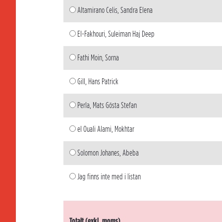
Altamirano Celis, Sandra Elena
El-Fakhouri, Suleiman Haj Deep
Fathi Moin, Sorna
Gill, Hans Patrick
Perla, Mats Gösta Stefan
el Ouali Alami, Mokhtar
Solomon Johanes, Abeba
Jag finns inte med i listan
Totalt (exkl. moms)