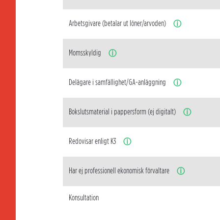
Arbetsgivare (betalar ut löner/arvoden)
ⓘ
Momsskyldig
ⓘ
Delägare i samfällighet/GA-anläggning
ⓘ
Bokslutsmaterial i pappersform (ej digitalt)
ⓘ
Redovisar enligt K3
ⓘ
Har ej professionell ekonomisk förvaltare
ⓘ
Konsultation