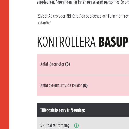
suppleanter. Föreningen har ingen registrerad revisor hos Bolag
Rävisor AB erbjuder BRF Oslo 7 en oberoende och kunnig Brf-revi
nedanför!
KONTROLLERA
BASUP
Antal lägenheter
(8)
Antal externt uthyrda lokaler
(0)
Tilläggsinfo om vår förening:
S.k. "oäkta" förening
ⓘ