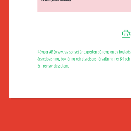
Rävisor AB (www.ravisor.se) är experten på revision av bostads
årsredovisning, bokföring och styrelsens förvaltning i er Brf oc
Brf-revisor dessutom.