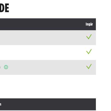
DE
Ingår
n
ⓘ
n