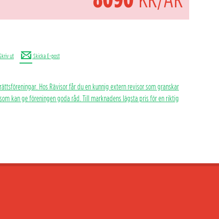
Skriv ut
Skicka E-post
rättsföreningar. Hos Rävisor får du en kunnig extern revisor som granskar
h som kan ge föreningen goda råd. Till marknadens lägsta pris för en riktig