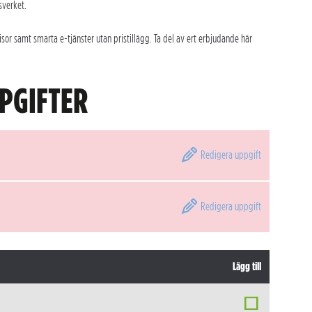
sverket.
sor samt smarta e-tjänster utan pristillägg. Ta del av ert erbjudande här
PGIFTER
Redigera
uppgift
Redigera
uppgift
Lägg till