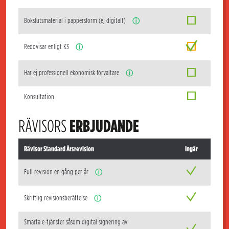
Bokslutsmaterial i pappersform (ej digitalt)
ⓘ
Redovisar enligt K3
ⓘ
Har ej professionell ekonomisk förvaltare
ⓘ
Konsultation
RÄVISORS
ERBJUDANDE
Rävisor Standard Årsrevision
Ingår
Full revision en gång per år
ⓘ
Skriftlig revisionsberättelse
ⓘ
Smarta e-tjänster såsom digital signering av