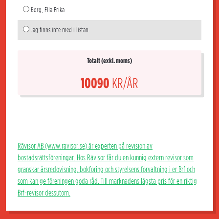
Borg, Ella Erika
Jag finns inte med i listan
Totalt (exkl. moms)
10090
KR/ÅR
Rävisor AB (www.ravisor.se) är experten på revision av
bostadsrättsföreningar. Hos Rävisor får du en kunnig extern revisor som
granskar årsredovisning, bokföring och styrelsens förvaltning i er Brf och
som kan ge föreningen goda råd. Till marknadens lägsta pris för en riktig
Brf-revisor dessutom.