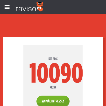
ERT PRIS
10090
KR/ÅR
ANMÄL INTRESSE!