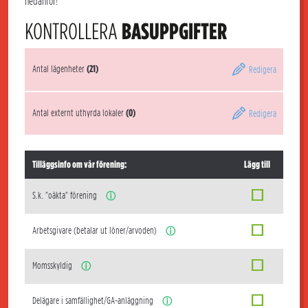
nedanför!
KONTROLLERA
BASUPPGIFTER
Antal lägenheter
(21)
Redigera
Antal externt uthyrda lokaler
(0)
Redigera
Tilläggsinfo om vår förening:
Lägg till
S.k. "oäkta" förening
ⓘ
Arbetsgivare (betalar ut löner/arvoden)
ⓘ
Momsskyldig
ⓘ
Delägare i samfällighet/GA-anläggning
ⓘ