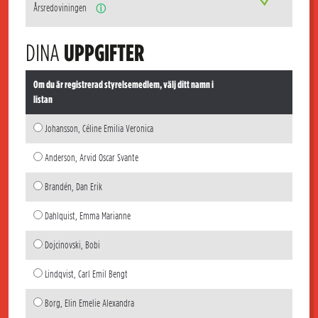
Årsredoviningen
ⓘ
DINA
UPPGIFTER
Om du är registrerad styrelsemedlem, välj ditt namn i
listan
Johansson, Céline Emilia Veronica
Anderson, Arvid Oscar Svante
Brandén, Dan Erik
Dahlquist, Emma Marianne
Dojcinovski, Bobi
Lindqvist, Carl Emil Bengt
Borg, Elin Emelie Alexandra