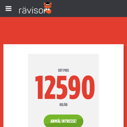
ERT PRIS
12590
KR/ÅR
ANMÄL INTRESSE!