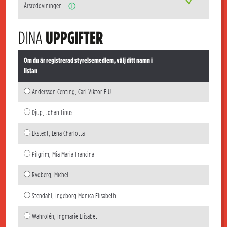
Årsredoviningen
ⓘ
DINA
UPPGIFTER
Om du är registrerad styrelsemedlem, välj ditt namn i
listan
Andersson Centing, Carl Viktor E U
Djup, Johan Linus
Ekstedt, Lena Charlotta
Pilgrim, Mia Maria Francina
Rydberg, Michel
Stendahl, Ingeborg Monica Elisabeth
Wahrolén, Ingmarie Elisabet