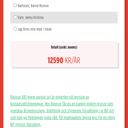
Bartosch, Bernd Ronnie
Eyre, Jenny Kristina
Jag finns inte med i listan
Totalt (exkl. moms)
12590
KR/ÅR
Rävisor AB (www.ravisor.se) är experten på revision av
bostadsrättsföreningar. Hos Rävisor får du en kunnig extern revisor som
granskar årsredovisning, bokföring och styrelsens förvaltning i er Brf och
som kan ge föreningen goda råd. Till marknadens lägsta pris för en riktig
Brf-revisor dessutom.