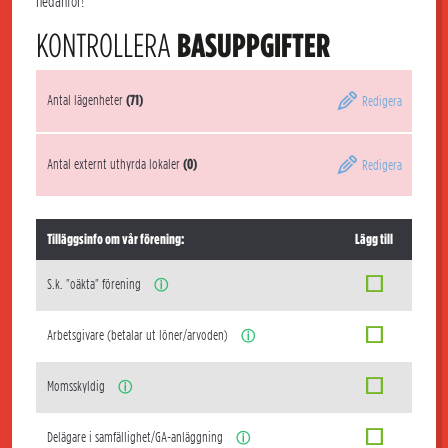
nedanför!
KONTROLLERA
BASUPPGIFTER
Antal lägenheter
(71)
Redigera
Antal externt uthyrda lokaler
(0)
Redigera
Tilläggsinfo om vår förening:
Lägg till
S.k. "oäkta" förening
ⓘ
Arbetsgivare (betalar ut löner/arvoden)
ⓘ
Momsskyldig
ⓘ
Delägare i samfällighet/GA-anläggning
ⓘ