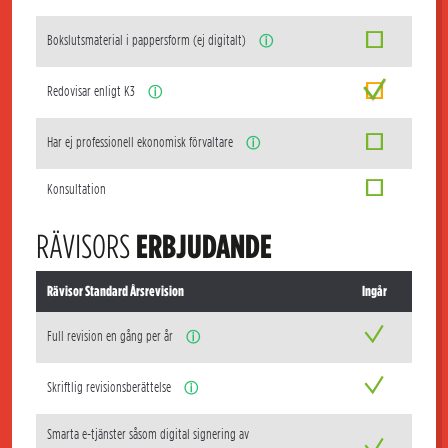
Bokslutsmaterial i pappersform (ej digitalt)
ⓘ
Redovisar enligt K3
ⓘ
Har ej professionell ekonomisk förvaltare
ⓘ
Konsultation
RÄVISORS
ERBJUDANDE
Rävisor Standard Årsrevision
Ingår
Full revision en gång per år
ⓘ
Skriftlig revisionsberättelse
ⓘ
Smarta e-tjänster såsom digital signering av