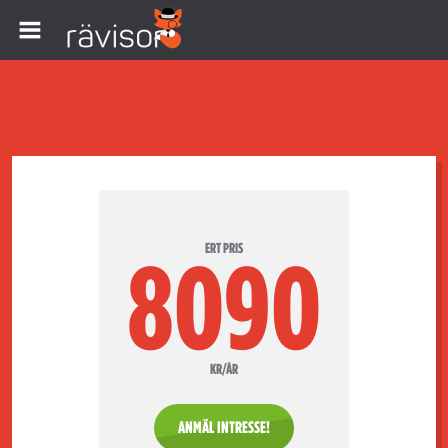
ERT PRIS
8090
KR/ÅR
ANMÄL INTRESSE!