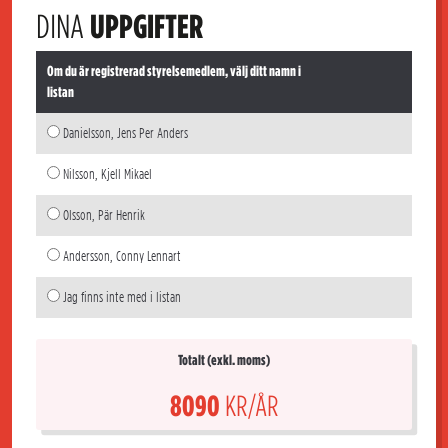
DINA
UPPGIFTER
Om du är registrerad styrelsemedlem, välj ditt namn i
listan
Danielsson, Jens Per Anders
Nilsson, Kjell Mikael
Olsson, Pär Henrik
Andersson, Conny Lennart
Jag finns inte med i listan
Totalt (exkl. moms)
8090
KR/ÅR