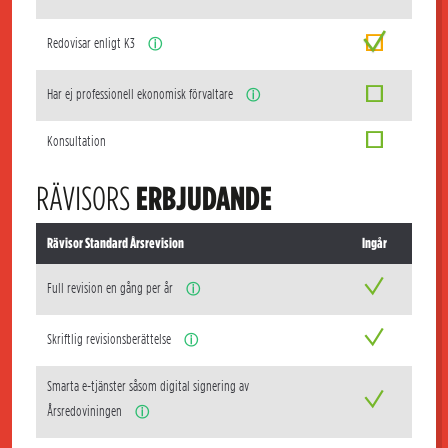
Redovisar enligt K3
ⓘ
Har ej professionell ekonomisk förvaltare
ⓘ
Konsultation
RÄVISORS
ERBJUDANDE
Rävisor Standard Årsrevision
Ingår
Full revision en gång per år
ⓘ
Skriftlig revisionsberättelse
ⓘ
Smarta e-tjänster såsom digital signering av
Årsredoviningen
ⓘ