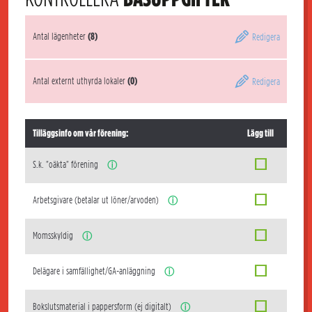
Antal lägenheter
(8)
Redigera
Antal externt uthyrda lokaler
(0)
Redigera
Tilläggsinfo om vår förening:
Lägg till
S.k. "oäkta" förening
ⓘ
Arbetsgivare (betalar ut löner/arvoden)
ⓘ
Momsskyldig
ⓘ
Delägare i samfällighet/GA-anläggning
ⓘ
Bokslutsmaterial i pappersform (ej digitalt)
ⓘ