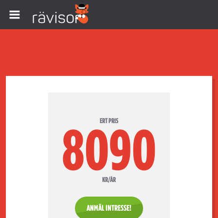
ERT PRIS
8090
KR/ÅR
ANMÄL INTRESSE!