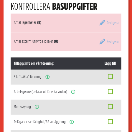
KONTROLLERA
BASUPPGIFTER
Antal lägenheter
(8)
Redigera
Antal externt uthyrda lokaler
(0)
Redigera
Tilläggsinfo om vår förening:
Lägg till
S.k. "oäkta" förening
ⓘ
Arbetsgivare (betalar ut löner/arvoden)
ⓘ
Momsskyldig
ⓘ
Delägare i samfällighet/GA-anläggning
ⓘ