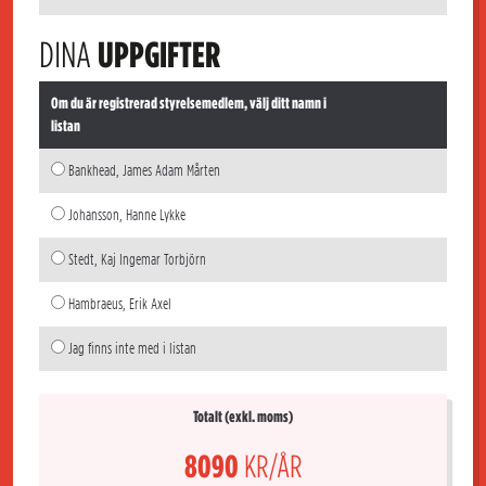
DINA
UPPGIFTER
Om du är registrerad styrelsemedlem, välj ditt namn i
listan
Bankhead, James Adam Mårten
Johansson, Hanne Lykke
Stedt, Kaj Ingemar Torbjörn
Hambraeus, Erik Axel
Jag finns inte med i listan
Totalt (exkl. moms)
8090
KR/ÅR