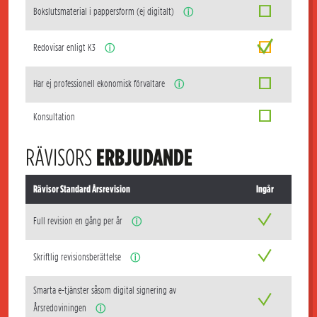
Bokslutsmaterial i pappersform (ej digitalt)
ⓘ
Redovisar enligt K3
ⓘ
Har ej professionell ekonomisk förvaltare
ⓘ
Konsultation
RÄVISORS
ERBJUDANDE
Rävisor Standard Årsrevision
Ingår
Full revision en gång per år
ⓘ
Skriftlig revisionsberättelse
ⓘ
Smarta e-tjänster såsom digital signering av
Årsredoviningen
ⓘ