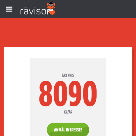
ERT PRIS
8090
KR/ÅR
ANMÄL INTRESSE!