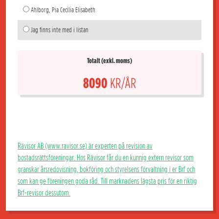
Ahlborg, Pia Cecilia Elisabeth
Jag finns inte med i listan
Totalt (exkl. moms)
8090
KR/ÅR
Rävisor AB (www.ravisor.se) är experten på revision av
bostadsrättsföreningar. Hos Rävisor får du en kunnig extern revisor som
granskar årsredovisning, bokföring och styrelsens förvaltning i er Brf och
som kan ge föreningen goda råd. Till marknadens lägsta pris för en riktig
Brf-revisor dessutom.