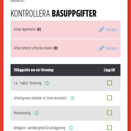
nedanför!
KONTROLLERA
BASUPPGIFTER
Antal lägenheter
(6)
Redigera
Antal externt uthyrda lokaler
(0)
Redigera
Tilläggsinfo om vår förening:
Lägg till
S.k. "oäkta" förening
ⓘ
Arbetsgivare (betalar ut löner/arvoden)
ⓘ
Momsskyldig
ⓘ
Delägare i samfällighet/GA-anläggning
ⓘ