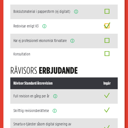
Bokslutsmaterial i pappersform (ej digitalt)
ⓘ
Redovisar enligt K3
ⓘ
Har ej professionell ekonomisk förvaltare
ⓘ
Konsultation
RÄVISORS
ERBJUDANDE
Rävisor Standard Årsrevision
Ingår
Full revision en gång per år
ⓘ
Skriftlig revisionsberättelse
ⓘ
Smarta e-tjänster såsom digital signering av