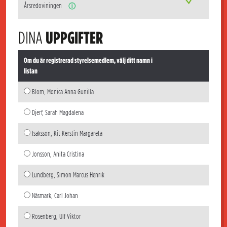
Årsredoviningen
ⓘ
DINA
UPPGIFTER
Om du är registrerad styrelsemedlem, välj ditt namn i
listan
Blom, Monica Anna Gunilla
Djerf, Sarah Magdalena
Isaksson, Kit Kerstin Margareta
Jonsson, Anita Cristina
Lundberg, Simon Marcus Henrik
Näsmark, Carl Johan
Rosenberg, Ulf Viktor