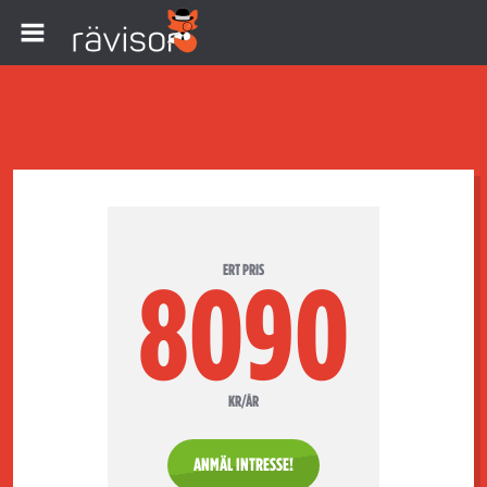
ERT PRIS
8090
KR/ÅR
ANMÄL INTRESSE!