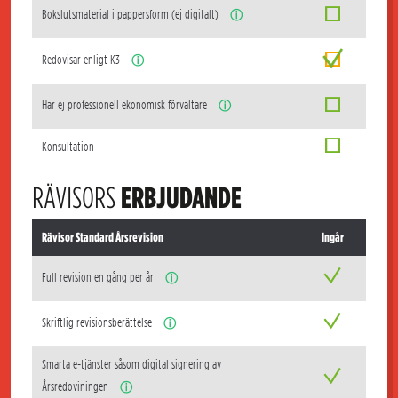
Bokslutsmaterial i pappersform (ej digitalt)
ⓘ
Redovisar enligt K3
ⓘ
Har ej professionell ekonomisk förvaltare
ⓘ
Konsultation
RÄVISORS
ERBJUDANDE
Rävisor Standard Årsrevision
Ingår
Full revision en gång per år
ⓘ
Skriftlig revisionsberättelse
ⓘ
Smarta e-tjänster såsom digital signering av
Årsredoviningen
ⓘ