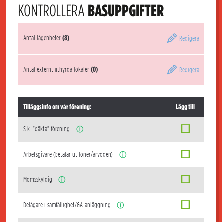
KONTROLLERA
BASUPPGIFTER
Antal lägenheter
(8)
Redigera
Antal externt uthyrda lokaler
(0)
Redigera
Tilläggsinfo om vår förening:
Lägg till
S.k. "oäkta" förening
ⓘ
Arbetsgivare (betalar ut löner/arvoden)
ⓘ
Momsskyldig
ⓘ
Delägare i samfällighet/GA-anläggning
ⓘ