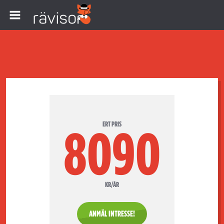
ERT PRIS
8090
KR/ÅR
ANMÄL INTRESSE!