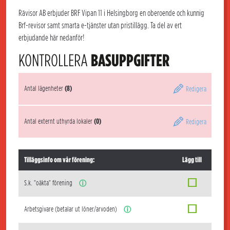
Rävisor AB erbjuder BRF Vipan 11 i Helsingborg en oberoende och kunnig
Brf-revisor samt smarta e-tjänster utan pristillägg. Ta del av ert
erbjudande här nedanför!
KONTROLLERA
BASUPPGIFTER
Antal lägenheter
(8)
Redigera
Antal externt uthyrda lokaler
(0)
Redigera
Tilläggsinfo om vår förening:
Lägg till
S.k. "oäkta" förening
ⓘ
Arbetsgivare (betalar ut löner/arvoden)
ⓘ