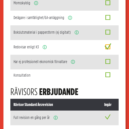
Momsskyldig
ⓘ
Delägare i samfällighet/GA-anläggning
ⓘ
Bokslutsmaterial i pappersform (ej digitalt)
ⓘ
Redovisar enligt K3
ⓘ
Har ej professionell ekonomisk förvaltare
ⓘ
Konsultation
RÄVISORS
ERBJUDANDE
Rävisor Standard Årsrevision
Ingår
Full revision en gång per år
ⓘ