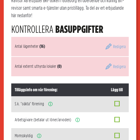
Rävisor AB erbjuder BRF Göken i Göteborg en oberoende och kunnig Brf-
revisor samt smarta e-tjänster utan pristillägg. Ta del av ert erbjudande
här nedanför!
KONTROLLERA
BASUPPGIFTER
Antal lägenheter
(16)
Redigera
Antal externt uthyrda lokaler
(0)
Redigera
Tilläggsinfo om vår förening:
Lägg till
S.k. "oäkta" förening
ⓘ
Arbetsgivare (betalar ut löner/arvoden)
ⓘ
Momsskyldig
ⓘ