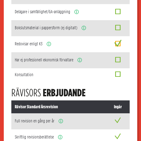
Delägare i samfällighet/GA-anläggning
ⓘ
Bokslutsmaterial i pappersform (ej digitalt)
ⓘ
Redovisar enligt K3
ⓘ
Har ej professionell ekonomisk förvaltare
ⓘ
Konsultation
RÄVISORS
ERBJUDANDE
Rävisor Standard Årsrevision
Ingår
Full revision en gång per år
ⓘ
Skriftlig revisionsberättelse
ⓘ