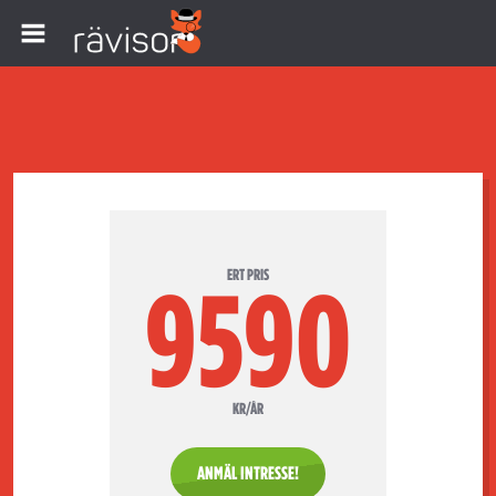
ERT PRIS
9590
KR/ÅR
ANMÄL INTRESSE!