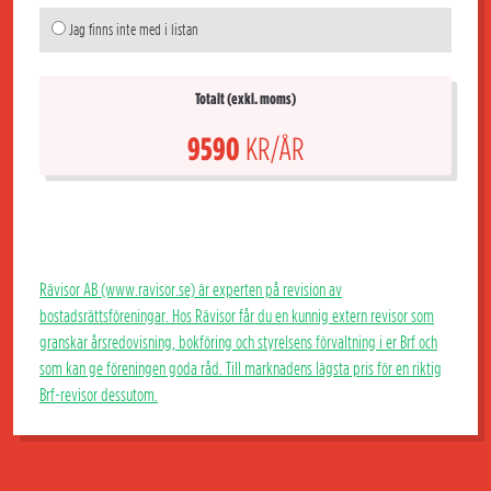
Jag finns inte med i listan
Totalt (exkl. moms)
9590
KR/ÅR
Rävisor AB (www.ravisor.se) är experten på revision av
bostadsrättsföreningar. Hos Rävisor får du en kunnig extern revisor som
granskar årsredovisning, bokföring och styrelsens förvaltning i er Brf och
som kan ge föreningen goda råd. Till marknadens lägsta pris för en riktig
Brf-revisor dessutom.