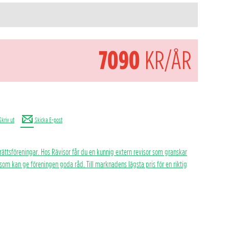
7090
KR/ÅR
Skriv ut
Skicka E-post
rättsföreningar. Hos Rävisor får du en kunnig extern revisor som granskar
h som kan ge föreningen goda råd. Till marknadens lägsta pris för en riktig