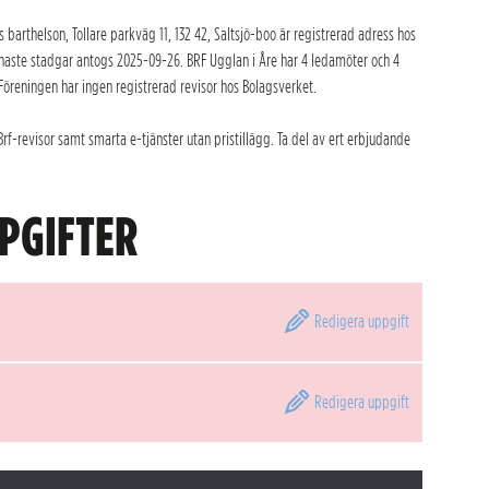
 barthelson, Tollare parkväg 11, 132 42, Saltsjö-boo är registrerad adress hos
naste stadgar antogs 2025-09-26. BRF Ugglan i Åre har 4 ledamöter och 4
Föreningen har ingen registrerad revisor hos Bolagsverket.
f-revisor samt smarta e-tjänster utan pristillägg. Ta del av ert erbjudande
PGIFTER
Redigera
uppgift
Redigera
uppgift