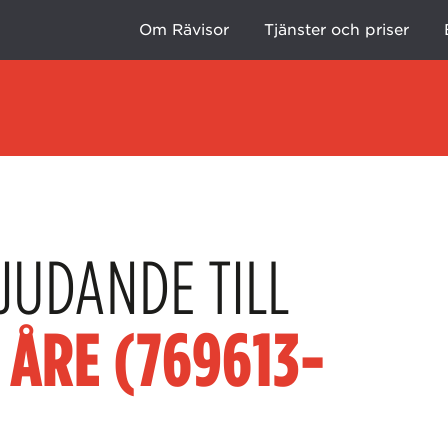
Om Rävisor
Tjänster och priser
JUDANDE TILL
 ÅRE (769613-