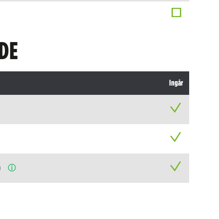
DE
Ingår
n
ⓘ