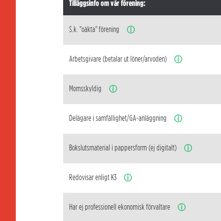
Tilläggsinfo om vår förening:
S.k. "oäkta" förening
ⓘ
Arbetsgivare (betalar ut löner/arvoden)
ⓘ
Momsskyldig
ⓘ
Delägare i samfällighet/GA-anläggning
ⓘ
Bokslutsmaterial i pappersform (ej digitalt)
ⓘ
Redovisar enligt K3
ⓘ
Har ej professionell ekonomisk förvaltare
ⓘ