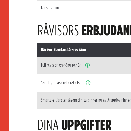
Konsultation
RÄVISORS
ERBJUDAN
Rävisor Standard Årsrevision
Full revision en gång per år
ⓘ
Skriftlig revisionsberättelse
ⓘ
Smarta e-tjänster såsom digital signering av Årsredovininge
DINA
UPPGIFTER