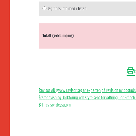
Jag finns inte med i listan
Totalt (exkl. moms)
Rävisor AB (www.ravisor.se) är experten på revision av bostads
årsredovisning, bokföring och styrelsens förvaltning i er Brf oc
Brf-revisor dessutom.