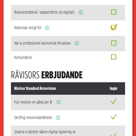
Bokslutsmaterial i pappersform (ej digitalt)
ⓘ
Redovisar enligt K3
ⓘ
Har ej professionell ekonomisk förvaltare
ⓘ
Konsultation
RÄVISORS
ERBJUDANDE
Rävisor Standard Årsrevision
Ingår
Full revision en gång per år
ⓘ
Skriftlig revisionsberättelse
ⓘ
Smarta e-tjänster såsom digital signering av