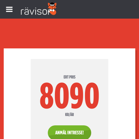
ERT PRIS
8090
KR/ÅR
ANMÄL INTRESSE!