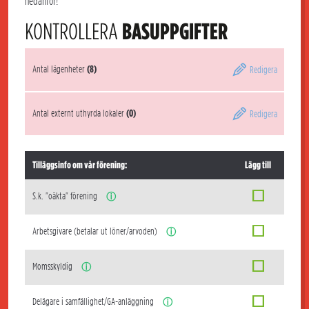
nedanför!
KONTROLLERA
BASUPPGIFTER
Antal lägenheter
(8)
Redigera
Antal externt uthyrda lokaler
(0)
Redigera
Tilläggsinfo om vår förening:
Lägg till
S.k. "oäkta" förening
ⓘ
Arbetsgivare (betalar ut löner/arvoden)
ⓘ
Momsskyldig
ⓘ
Delägare i samfällighet/GA-anläggning
ⓘ