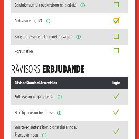
Bokslutsmaterial i pappersform (ej digitalt)
ⓘ
Redovisar enligt K3
ⓘ
Har ej professionell ekonomisk förvaltare
ⓘ
Konsultation
RÄVISORS
ERBJUDANDE
Rävisor Standard Årsrevision
Ingår
Full revision en gång per år
ⓘ
Skriftlig revisionsberättelse
ⓘ
Smarta e-tjänster såsom digital signering av
Årsredoviningen
ⓘ