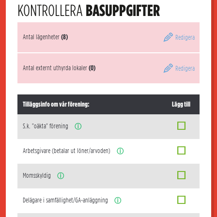
KONTROLLERA
BASUPPGIFTER
Antal lägenheter
(8)
Redigera
Antal externt uthyrda lokaler
(0)
Redigera
Tilläggsinfo om vår förening:
Lägg till
S.k. "oäkta" förening
ⓘ
Arbetsgivare (betalar ut löner/arvoden)
ⓘ
Momsskyldig
ⓘ
Delägare i samfällighet/GA-anläggning
ⓘ