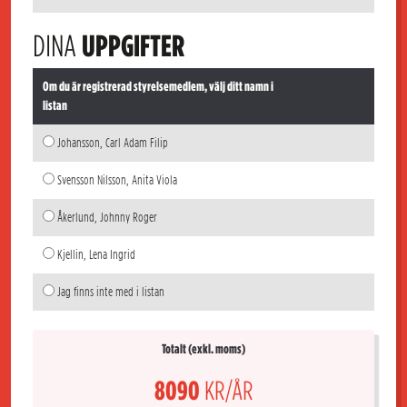
DINA
UPPGIFTER
Om du är registrerad styrelsemedlem, välj ditt namn i
listan
Johansson, Carl Adam Filip
Svensson Nilsson, Anita Viola
Åkerlund, Johnny Roger
Kjellin, Lena Ingrid
Jag finns inte med i listan
Totalt (exkl. moms)
8090
KR/ÅR