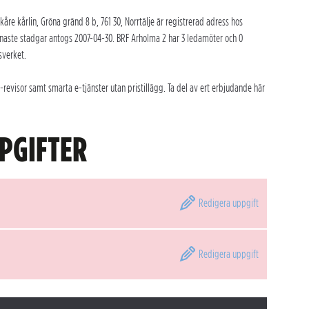
åre kårlin, Gröna gränd 8 b, 761 30, Norrtälje är registrerad adress hos
naste stadgar antogs 2007-04-30. BRF Arholma 2 har 3 ledamöter och 0
sverket.
evisor samt smarta e-tjänster utan pristillägg. Ta del av ert erbjudande här
PGIFTER
Redigera
uppgift
Redigera
uppgift