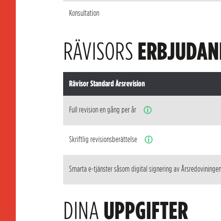
Konsultation
RÄVISORS
ERBJUDAN
Rävisor Standard Årsrevision
Full revision en gång per år
ⓘ
Skriftlig revisionsberättelse
ⓘ
Smarta e-tjänster såsom digital signering av Årsredovininge
DINA
UPPGIFTER