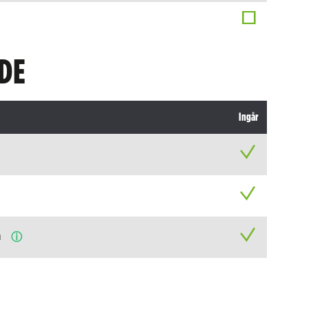
DE
Ingår
n
ⓘ