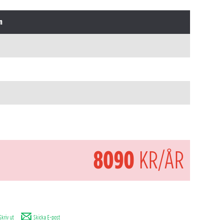
n
8090
KR/ÅR
Skriv ut
Skicka E-post