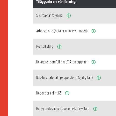
Tilläggsinfo om vår förening:
S.k. "oäkta" förening
ⓘ
Arbetsgivare (betalar ut löner/arvoden)
ⓘ
Momsskyldig
ⓘ
Delägare i samfällighet/GA-anläggning
ⓘ
Bokslutsmaterial i pappersform (ej digitalt)
ⓘ
Redovisar enligt K3
ⓘ
Har ej professionell ekonomisk förvaltare
ⓘ