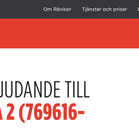
Om Rävisor
Tjänster och priser
JUDANDE TILL
 2 (769616-