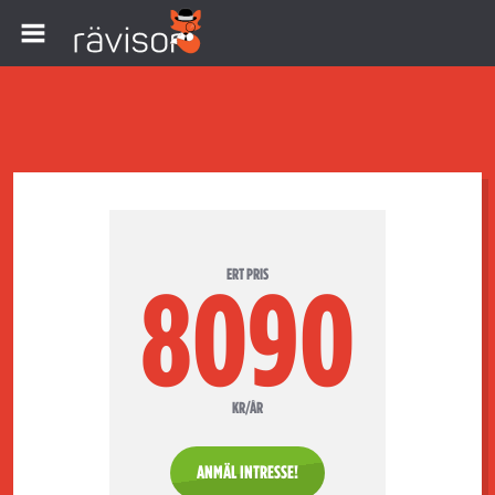
ERT PRIS
8090
KR/ÅR
ANMÄL INTRESSE!