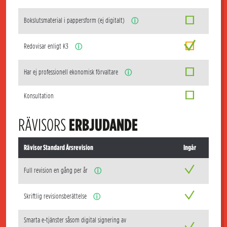
Bokslutsmaterial i pappersform (ej digitalt)
ⓘ
Redovisar enligt K3
ⓘ
Har ej professionell ekonomisk förvaltare
ⓘ
Konsultation
RÄVISORS
ERBJUDANDE
Rävisor Standard Årsrevision
Ingår
Full revision en gång per år
ⓘ
Skriftlig revisionsberättelse
ⓘ
Smarta e-tjänster såsom digital signering av