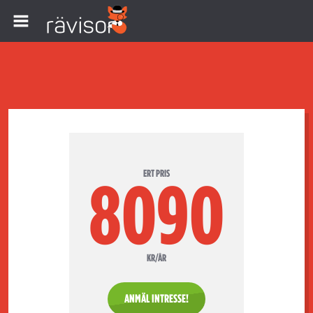
ERT PRIS
8090
KR/ÅR
ANMÄL INTRESSE!