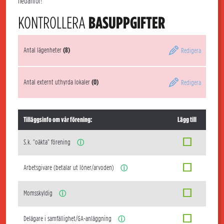
nedanför!
KONTROLLERA
BASUPPGIFTER
Antal lägenheter
(8)
Redigera
Antal externt uthyrda lokaler
(0)
Redigera
Tilläggsinfo om vår förening:
Lägg till
S.k. "oäkta" förening
ⓘ
Arbetsgivare (betalar ut löner/arvoden)
ⓘ
Momsskyldig
ⓘ
Delägare i samfällighet/GA-anläggning
ⓘ