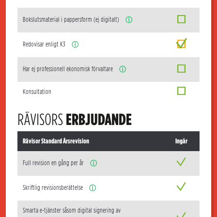
Bokslutsmaterial i pappersform (ej digitalt)
ⓘ
Redovisar enligt K3
ⓘ
Har ej professionell ekonomisk förvaltare
ⓘ
Konsultation
RÄVISORS
ERBJUDANDE
Rävisor Standard Årsrevision
Ingår
Full revision en gång per år
ⓘ
Skriftlig revisionsberättelse
ⓘ
Smarta e-tjänster såsom digital signering av